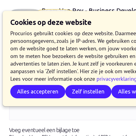
Bram Van Roy - Business Devel
bramvr@procurios.eu
Cookies op deze website
Procurios gebruikt cookies op deze website. Daarme
persoonsgegevens, zoals je IP-adres. We gebruiken c
om de website goed te laten werken, om jouw voork
Contacteer mij
om te meten hoe bezoekers de website gebruiken en 
advertenties te laten zien. Je kunt zelf je voorkeure
E-mailadres (werk)
*
aanpassen via 'Zelf instellen'. Hier zie je ook om welk
Lees voor meer informatie ook onze
privacyverklarin
Alles accepteren
Zelf instellen
Alles 
Vraag
*
Voeg eventueel een bijlage toe