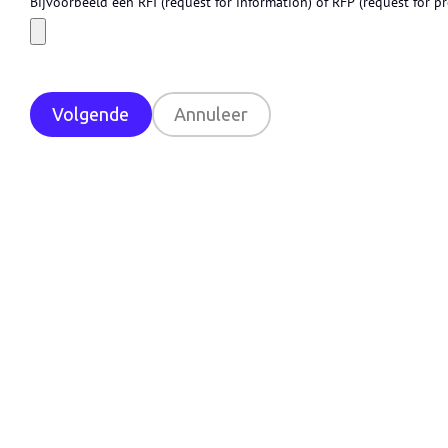
Bijvoorbeeld een RFI (request for information) of RFP (request for p
Volgende
Annuleer