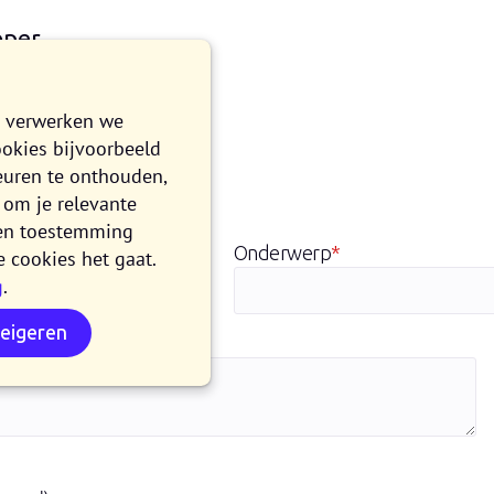
oper
e verwerken we
ookies bijvoorbeeld
euren te onthouden,
om je relevante
n en toestemming
Onderwerp
*
e cookies het gaat.
g
.
weigeren