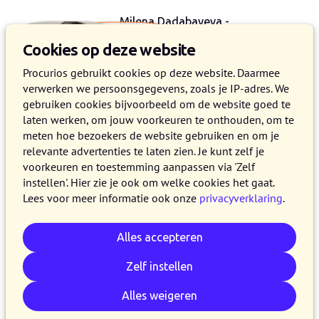
Milena Dadabayeva -
Accountmanager
Cookies op deze website
+32 3 237 41 45
Procurios gebruikt cookies op deze website. Daarmee
verwerken we persoonsgegevens, zoals je IP-adres. We
gebruiken cookies bijvoorbeeld om de website goed te
laten werken, om jouw voorkeuren te onthouden, om te
meten hoe bezoekers de website gebruiken en om je
Laat mij jou (terug)bellen
relevante advertenties te laten zien. Je kunt zelf je
voorkeuren en toestemming aanpassen via 'Zelf
Voornaam
instellen'. Hier zie je ook om welke cookies het gaat.
Lees voor meer informatie ook onze
privacyverklaring
.
Achternaam
*
Alles accepteren
Zelf instellen
Telefoonnummer
*
Alles weigeren