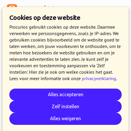
Menu
Cookies op deze website
Release 2022.05
Procurios gebruikt cookies op deze website. Daarmee
verwerken we persoonsgegevens, zoals je IP-adres. We
26 APRIL 2022
7 MINUTEN LEZEN
gebruiken cookies bijvoorbeeld om de website goed te
laten werken, om jouw voorkeuren te onthouden, om te
In de loop van donderdag 28 april 2022 maken
meten hoe bezoekers de website gebruiken en om je
alle klanten op de productieversie van het
relevante advertenties te laten zien. Je kunt zelf je
Procurios Platform gebruik van release 2022.05.
voorkeuren en toestemming aanpassen via 'Zelf
instellen'. Hier zie je ook om welke cookies het gaat.
In dit blog lees je wat nieuw is en wat is
Lees voor meer informatie ook onze
privacyverklaring
.
verbeterd. Kijk voor meer informatie over de
verschillende versies van het platform op de
Alles accepteren
release pagina
of
schrijf je in voor één van de
release webinars
.
We wijzen je er bij deze nog
Zelf instellen
eens op dat het aanmeldproces in Meeting &
Alles weigeren
Events
is vernieuwd
.
Als je nog gebruikmaakt