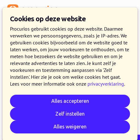
Menu
Cookies op deze website
Release 2024.02
Procurios gebruikt cookies op deze website. Daarmee
verwerken we persoonsgegevens, zoals je IP-adres. We
6 FEBRUARI 2024
2 MINUTEN LEZEN
gebruiken cookies bijvoorbeeld om de website goed te
laten werken, om jouw voorkeuren te onthouden, om te
Op 6 februari 2024 maken alle klanten op de
meten hoe bezoekers de website gebruiken en om je
productieversie van het Procurios Platform
relevante advertenties te laten zien. Je kunt zelf je
gebruik van release 2024.02. In dit blog lees je
voorkeuren en toestemming aanpassen via 'Zelf
instellen'. Hier zie je ook om welke cookies het gaat.
wat er nieuw is en wat is verbeterd. Kijk voor
Lees voor meer informatie ook onze
privacyverklaring
.
meer informatie over de verschillende versies
van het platform op de
release pagina
.
Alles accepteren
Zelf instellen
E-mail
Whatsapp
Telegram
Kopieer link
Alles weigeren