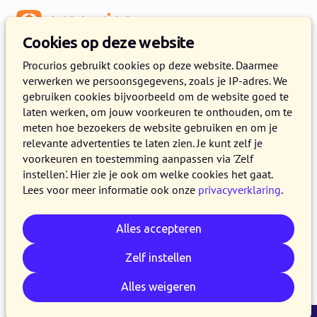
Menu
Cookies op deze website
Release 2024.12
Procurios gebruikt cookies op deze website. Daarmee
verwerken we persoonsgegevens, zoals je IP-adres. We
12 NOVEMBER 2024
5 MINUTEN LEZEN
gebruiken cookies bijvoorbeeld om de website goed te
laten werken, om jouw voorkeuren te onthouden, om te
Vanaf 12 november 2024 maken alle klanten
meten hoe bezoekers de website gebruiken en om je
van het Procurios Platform gebruik van release
relevante advertenties te laten zien. Je kunt zelf je
2024.12. In dit blog lees je wat er nieuw is en
voorkeuren en toestemming aanpassen via 'Zelf
instellen'. Hier zie je ook om welke cookies het gaat.
wat er is verbeterd. Kijk voor meer informatie
Lees voor meer informatie ook onze
privacyverklaring
.
over de verschillende versies van het platform
op de
release pagina
.
Alles accepteren
Zelf instellen
E-mail
Whatsapp
Telegram
Kopieer link
Alles weigeren