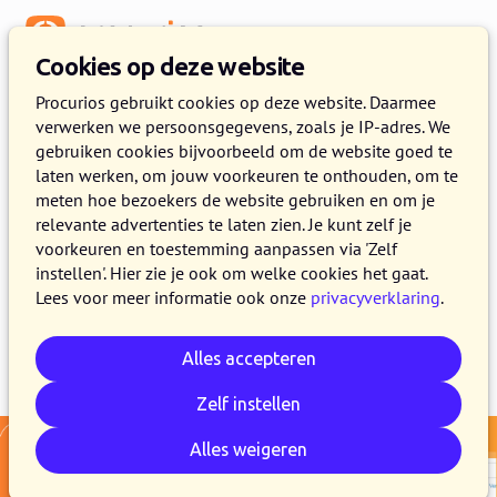
Menu
Cookies op deze website
Release 2025.01
Procurios gebruikt cookies op deze website. Daarmee
verwerken we persoonsgegevens, zoals je IP-adres. We
7 JANUARI 2025
4 MINUTEN LEZEN
gebruiken cookies bijvoorbeeld om de website goed te
laten werken, om jouw voorkeuren te onthouden, om te
Vanaf 7 januari 2025 maken alle klanten van
meten hoe bezoekers de website gebruiken en om je
het Procurios Platform gebruik van release
relevante advertenties te laten zien. Je kunt zelf je
2025.01. In dit blog lees je wat er nieuw is en
voorkeuren en toestemming aanpassen via 'Zelf
instellen'. Hier zie je ook om welke cookies het gaat.
wat er is verbeterd.
Lees voor meer informatie ook onze
privacyverklaring
.
Alles accepteren
E-mail
Whatsapp
Telegram
Kopieer link
Zelf instellen
Alles weigeren