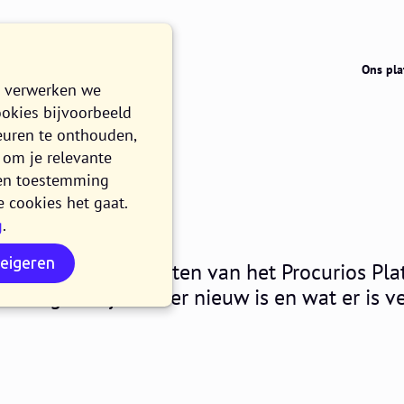
Ons pla
e verwerken we
ookies bijvoorbeeld
euren te onthouden,
om je relevante
025.03
n en toestemming
e cookies het gaat.
g
.
ZEN
weigeren
art maken alle klanten van het Procurios Pla
it blog lees je wat er nieuw is en wat er is v