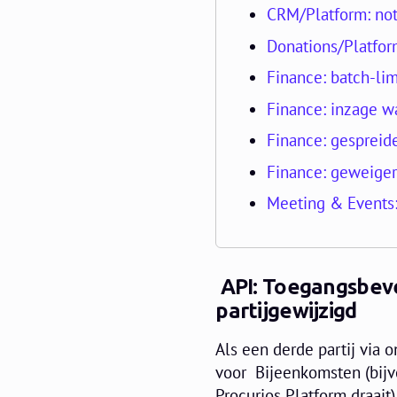
CRM/Platform: noti
Donations/Platfo
Finance: batch-li
Finance: inzage w
Finance: gespreid
Finance: geweige
Meeting & Events
API: Toegangsbeve
partij
gewijzigd
Als een derde partij via 
voor Bijeenkomsten (bijv
Procurios Platform draait