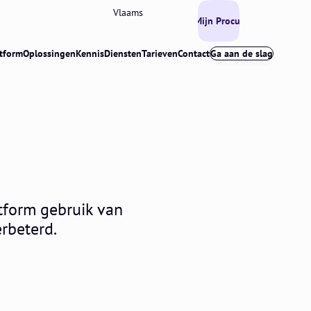
Vlaams
Mijn Procurios
tform
Oplossingen
Kennis
Diensten
Tarieven
Contact
Ga aan de slag
tform gebruik van
erbeterd.