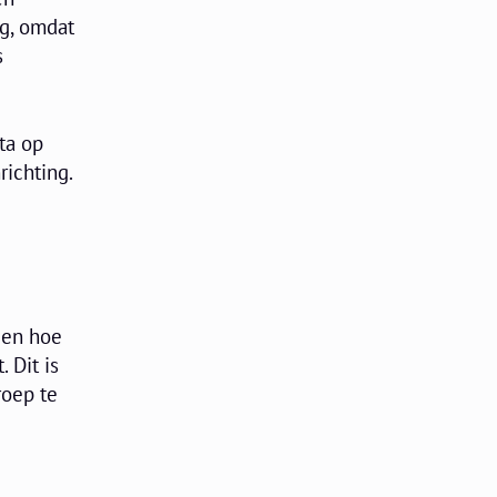
ig, omdat
s
ta op
richting.
ien hoe
 Dit is
roep te