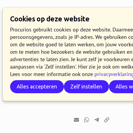
Cookies op deze website
Procurios gebruikt cookies op deze website. Daarme
persoonsgegevens, zoals je IP-adres. We gebruiken c
om de website goed te laten werken, om jouw voork
om te meten hoe bezoekers de website gebruiken en 
Release 2
advertenties te laten zien. Je kunt zelf je voorkeure
aanpassen via 'Zelf instellen'. Hier zie je ook om welk
Lees voor meer informatie ook onze
privacyverklarin
4 MAART 2025
6 MINUTEN LE
Alles accepteren
Zelf instellen
Alles 
In de loop van 4 ma
release 2025.03. In d
E-mail
Whatsapp
Telegram
Kopieer link