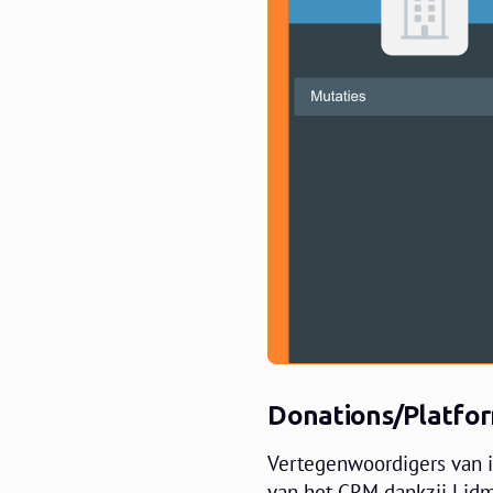
Donations/Platfor
Vertegenwoordigers van i
van het CRM dankzij Lidm