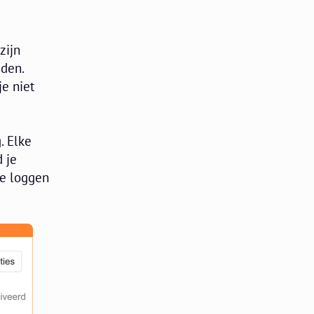
zijn
eden.
je niet
. Elke
d je
 te loggen