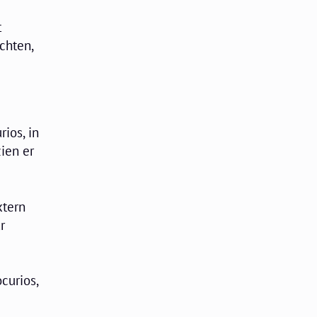
t
chten,
ios, in
ien er
xtern
r
curios,