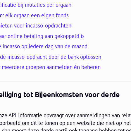
ficatie bij mutaties per orgaan
rm: elk orgaan een eigen fonds
mieten voor incasso-opdrachten
aar online betaling aan gekoppeld is
e incasso op iedere dag van de maand
rde incasso-opdracht door de bank oplossen
: meerdere groepen aanmelden én beheren
iliging tot Bijeenkomsten voor derde
onze API informatie opvraagt over aanmeldingen van rela
oorbeeld om dit te tonen op een website die niet op he
), dan moest deze derde partij ook toegang hebben tot e