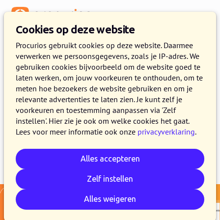
Menu
Cookies op deze website
Release 2025.07
Procurios gebruikt cookies op deze website. Daarmee
verwerken we persoonsgegevens, zoals je IP-adres. We
24 JUNI 2025
4 MINUTEN LEZEN
gebruiken cookies bijvoorbeeld om de website goed te
laten werken, om jouw voorkeuren te onthouden, om te
In de loop van 1 juli maken alle klanten van
meten hoe bezoekers de website gebruiken en om je
het Procurios Platform gebruik van release
relevante advertenties te laten zien. Je kunt zelf je
2025.07. In dit blog lees je wat er nieuw is en
voorkeuren en toestemming aanpassen via 'Zelf
instellen'. Hier zie je ook om welke cookies het gaat.
wat er is verbeterd.
Lees voor meer informatie ook onze
privacyverklaring
.
Alles accepteren
E-mail
Whatsapp
Telegram
Kopieer link
Zelf instellen
Alles weigeren