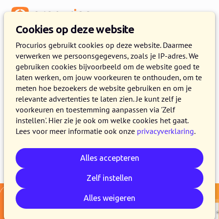
Menu
Cookies op deze website
Release 2025.10
Procurios gebruikt cookies op deze website. Daarmee
verwerken we persoonsgegevens, zoals je IP-adres. We
23 SEPTEMBER 2025
6 MINUTEN LEZEN
gebruiken cookies bijvoorbeeld om de website goed te
laten werken, om jouw voorkeuren te onthouden, om te
In de loop van 23 september maken alle
meten hoe bezoekers de website gebruiken en om je
klanten van het Procurios Platform gebruik van
relevante advertenties te laten zien. Je kunt zelf je
release 2025.10. In dit blogbericht lees je wat
voorkeuren en toestemming aanpassen via 'Zelf
instellen'. Hier zie je ook om welke cookies het gaat.
er nieuw is en wat er is verbeterd.
Lees voor meer informatie ook onze
privacyverklaring
.
Alles accepteren
E-mail
Whatsapp
Telegram
Kopieer link
Zelf instellen
Alles weigeren