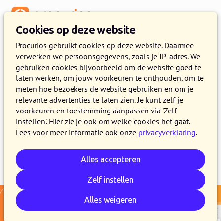
Menu
Cookies op deze website
Release 2025.11
Procurios gebruikt cookies op deze website. Daarmee
verwerken we persoonsgegevens, zoals je IP-adres. We
21 OKTOBER 2025
4 MINUTEN LEZEN
gebruiken cookies bijvoorbeeld om de website goed te
laten werken, om jouw voorkeuren te onthouden, om te
In de loop van 21 oktober maken alle klanten
meten hoe bezoekers de website gebruiken en om je
van het Procurios Platform gebruik van release
relevante advertenties te laten zien. Je kunt zelf je
2025.11. In dit blogbericht lees je wat er nieuw
voorkeuren en toestemming aanpassen via 'Zelf
instellen'. Hier zie je ook om welke cookies het gaat.
is en wat er is verbeterd.
Lees voor meer informatie ook onze
privacyverklaring
.
Alles accepteren
E-mail
Whatsapp
Telegram
Kopieer link
Zelf instellen
Alles weigeren