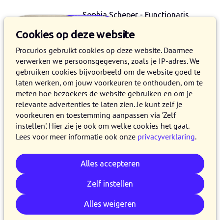
Sophia Scheper - Functionaris
Gegevensbescherming
Cookies op deze website
+ 31 (0)88 - 006 9616
Procurios gebruikt cookies op deze website. Daarmee
Standaard bereikbaar: tijdens kantooruren
verwerken we persoonsgegevens, zoals je IP-adres. We
op maandag, dinsdag, donderdag of
gebruiken cookies bijvoorbeeld om de website goed te
vrijdag. Bij (het vermoeden van) een
laten werken, om jouw voorkeuren te onthouden, om te
datalek: ook 's avonds en op vrije dagen.
meten hoe bezoekers de website gebruiken en om je
relevante advertenties te laten zien. Je kunt zelf je
voorkeuren en toestemming aanpassen via 'Zelf
instellen'. Hier zie je ook om welke cookies het gaat.
Lees voor meer informatie ook onze
privacyverklaring
.
Laat mij jou (terug)bellen
Voornaam
Alles accepteren
Zelf instellen
Achternaam
*
Alles weigeren