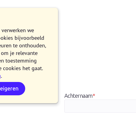
oper
e verwerken we
ookies bijvoorbeeld
 t/m vrijdag
euren te onthouden,
om je relevante
n en toestemming
e cookies het gaat.
g
.
weigeren
Achternaam
*