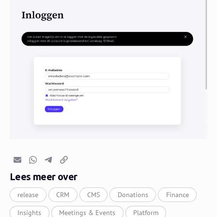
E-mail
Whatsapp
Telegram
Kopieer link
Lees meer over
release
CRM
CMS
Donations
Finance
Insights
Meetings & Events
Platform