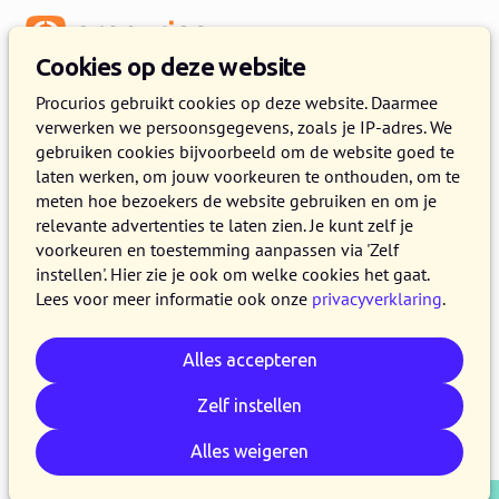
Menu
Cookies op deze website
Release 2024.04
Procurios gebruikt cookies op deze website. Daarmee
verwerken we persoonsgegevens, zoals je IP-adres. We
2 APRIL 2024
5 MINUTEN LEZEN
gebruiken cookies bijvoorbeeld om de website goed te
laten werken, om jouw voorkeuren te onthouden, om te
Op 2 april 2024 maken alle klanten op de
meten hoe bezoekers de website gebruiken en om je
productieversie van het Procurios Platform
relevante advertenties te laten zien. Je kunt zelf je
gebruik van release 2024.04. In dit blog lees je
voorkeuren en toestemming aanpassen via 'Zelf
instellen'. Hier zie je ook om welke cookies het gaat.
wat er nieuw is en wat er is verbeterd. Kijk voor
Lees voor meer informatie ook onze
privacyverklaring
.
meer informatie over de verschillende versies
van het platform op de
release pagina
.
Alles accepteren
Zelf instellen
E-mail
Whatsapp
Telegram
Kopieer link
Alles weigeren