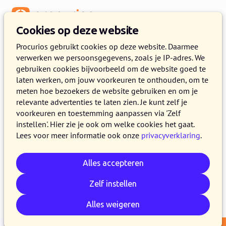
Menu
Cookies op deze website
Release 2024.08
Procurios gebruikt cookies op deze website. Daarmee
verwerken we persoonsgegevens, zoals je IP-adres. We
23 JULI 2024
8 MINUTEN LEZEN
gebruiken cookies bijvoorbeeld om de website goed te
laten werken, om jouw voorkeuren te onthouden, om te
Vanaf 23 juli 2024 maken alle klanten op de
meten hoe bezoekers de website gebruiken en om je
productieversie van het Procurios Platform
relevante advertenties te laten zien. Je kunt zelf je
gebruik van release 2024.08. In dit blog lees je
voorkeuren en toestemming aanpassen via 'Zelf
instellen'. Hier zie je ook om welke cookies het gaat.
wat er nieuw is en wat er is verbeterd. Kijk voor
Lees voor meer informatie ook onze
privacyverklaring
.
meer informatie over de verschillende versies
van het platform op de
release pagina
.
Alles accepteren
Zelf instellen
E-mail
Whatsapp
Telegram
Kopieer link
Alles weigeren