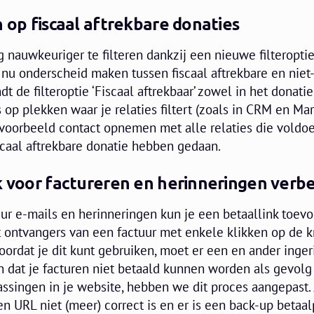
n op fiscaal aftrekbare donaties
 nauwkeuriger te filteren dankzij een nieuwe filteropti
t nu onderscheid maken tussen fiscaal aftrekbare en niet-
dt de filteroptie ‘Fiscaal aftrekbaar’ zowel in het donatie
s op plekken waar je relaties filtert (zoals in CRM en Ma
ijvoorbeeld contact opnemen met alle relaties die voldo
iscaal aftrekbare donatie hebben gedaan.
k voor factureren en herinneringen verb
tuur e-mails en herinneringen kun je een betaallink toev
at ontvangers van een factuur met enkele klikken op de 
oordat je dit kunt gebruiken, moet er een en ander inger
dat je facturen niet betaald kunnen worden als gevolg
assingen in je website, hebben we dit proces aangepast. J
 URL niet (meer) correct is en er is een back-up betaal