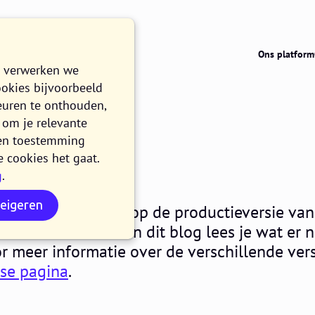
Ons platform
e verwerken we
ookies bijvoorbeeld
euren te onthouden,
om je relevante
024.08
n en toestemming
e cookies het gaat.
g
.
N
weigeren
aken alle klanten op de productieversie van
 release 2024.08. In dit blog lees je wat er 
oor meer informatie over de verschillende ver
ase pagina
.