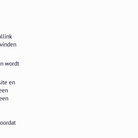
llink
 vinden
en wordt
ite en
 een
 een
doordat