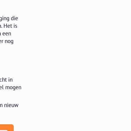
ging die
. Het is
n een
er nog
cht in
 wel mogen
en nieuw