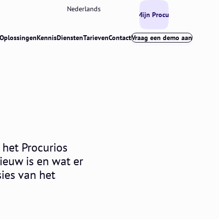
Nederlands
Mijn Procurios
Oplossingen
Kennis
Diensten
Tarieven
Contact
Vraag een demo aan
 het Procurios
nieuw is en wat er
sies van het