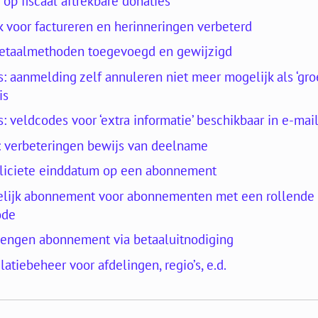
n op fiscaal aftrekbare donaties
k voor factureren en herinneringen verbeterd
betaalmethoden toegevoegd en gewijzigd
: aanmelding zelf annuleren niet meer mogelijk als ‘gr
is
 veldcodes voor ‘extra informatie’ beschikbaar in e-mai
 verbeteringen bewijs van deelname
liciete einddatum op een abonnement
delijk abonnement voor abonnementen met een rollende
ode
lengen abonnement via betaaluitnodiging
latiebeheer voor afdelingen, regio’s, e.d.