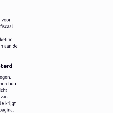
e voor
fiscaal
-
rketing
en aan de
eterd
oegen.
knop hun
icht
 van
e krijgt
pagina,