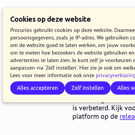
Cookies op deze website
Procurios gebruikt cookies op deze website. Daarme
persoonsgegevens, zoals je IP-adres. We gebruiken c
om de website goed te laten werken, om jouw voork
om te meten hoe bezoekers de website gebruiken en 
Release 2
advertenties te laten zien. Je kunt zelf je voorkeure
aanpassen via 'Zelf instellen'. Hier zie je ook om welk
Lees voor meer informatie ook onze
privacyverklarin
23 JULI 2024
8 MINUTEN LEZE
Alles accepteren
Zelf instellen
Alles 
Vanaf 23 juli 2024 m
Platform gebruik van
is verbeterd. Kijk v
platform op de
rele