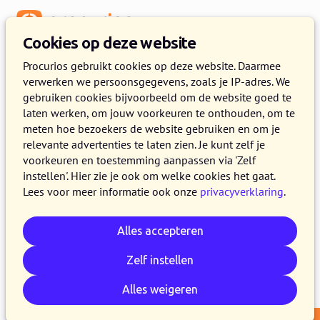
Menu
Cookies op deze website
Release 2024.09
Procurios gebruikt cookies op deze website. Daarmee
verwerken we persoonsgegevens, zoals je IP-adres. We
20 AUGUSTUS 2024
3 MINUTEN LEZEN
gebruiken cookies bijvoorbeeld om de website goed te
laten werken, om jouw voorkeuren te onthouden, om te
Vanaf 20 augustus 2024 maken alle klanten
meten hoe bezoekers de website gebruiken en om je
van het Procurios Platform gebruik van release
relevante advertenties te laten zien. Je kunt zelf je
2024.09. In dit blog lees je wat er nieuw is en
voorkeuren en toestemming aanpassen via 'Zelf
instellen'. Hier zie je ook om welke cookies het gaat.
wat er is verbeterd. Kijk voor meer informatie
Lees voor meer informatie ook onze
privacyverklaring
.
over de verschillende versies van het platform
op de
release pagina
.
Alles accepteren
Zelf instellen
E-mail
Whatsapp
Telegram
Kopieer link
Alles weigeren