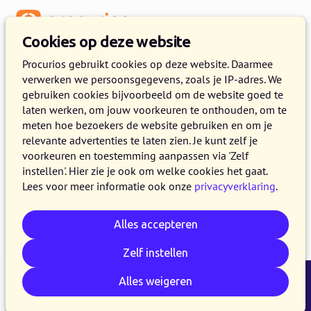
Menu
Cookies op deze website
Release 2024.12
Procurios gebruikt cookies op deze website. Daarmee
verwerken we persoonsgegevens, zoals je IP-adres. We
12 NOVEMBER 2024
5 MINUTEN LEZEN
gebruiken cookies bijvoorbeeld om de website goed te
laten werken, om jouw voorkeuren te onthouden, om te
Vanaf 12 november 2024 maken alle klanten
meten hoe bezoekers de website gebruiken en om je
van het Procurios Platform gebruik van release
relevante advertenties te laten zien. Je kunt zelf je
2024.12. In dit blog lees je wat er nieuw is en
voorkeuren en toestemming aanpassen via 'Zelf
instellen'. Hier zie je ook om welke cookies het gaat.
wat er is verbeterd.
Lees voor meer informatie ook onze
privacyverklaring
.
Alles accepteren
E-mail
Whatsapp
Telegram
Kopieer link
Zelf instellen
Alles weigeren