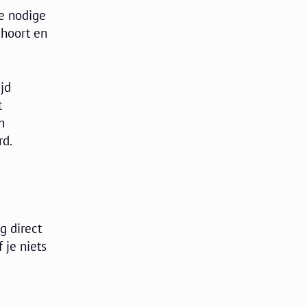
e nodige
 hoort en
jd
t
n
rd.
g direct
 je niets