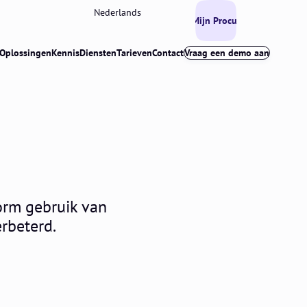
Nederlands
Mijn Procurios
Oplossingen
Kennis
Diensten
Tarieven
Contact
Vraag een demo aan
orm gebruik van
erbeterd.