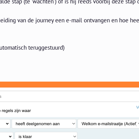
de stap (te 'wachten') of is hij reeds voorbij deze stap o
eiding van de journey een e-mail ontvangen en hoe heef
utomatisch teruggestuurd)