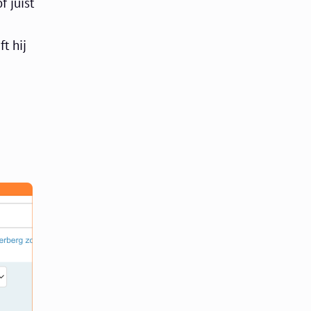
f juist
t hij