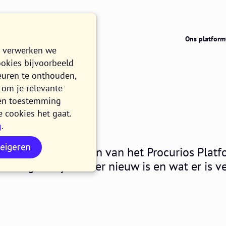
Ons platform
e verwerken we
ookies bijvoorbeeld
euren te onthouden,
om je relevante
025.01
n en toestemming
e cookies het gaat.
g
.
EZEN
weigeren
5 maken alle klanten van het Procurios Platf
it blog lees je wat er nieuw is en wat er is v