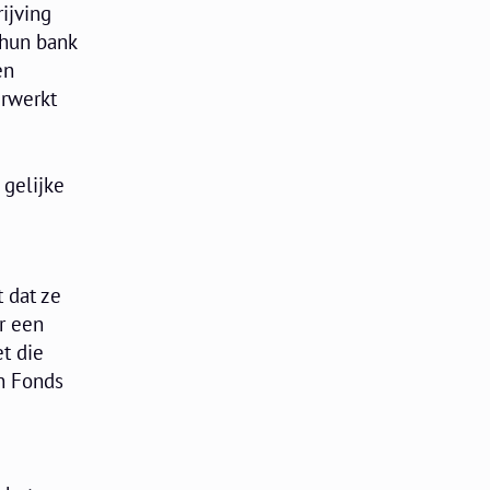
ijving
 hun bank
en
erwerkt
 gelijke
 dat ze
r een
et die
n Fonds