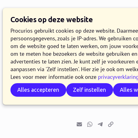
Cookies op deze website
Procurios gebruikt cookies op deze website. Daarme
persoonsgegevens, zoals je IP-adres. We gebruiken c
om de website goed te laten werken, om jouw voork
om te meten hoe bezoekers de website gebruiken en 
Release 2
advertenties te laten zien. Je kunt zelf je voorkeure
aanpassen via 'Zelf instellen'. Hier zie je ook om welk
Lees voor meer informatie ook onze
privacyverklarin
7 JANUARI 2025
4 MINUTEN L
Alles accepteren
Zelf instellen
Alles 
Vanaf 7 januari 202
release 2025.01. In d
E-mail
Whatsapp
Telegram
Kopieer link