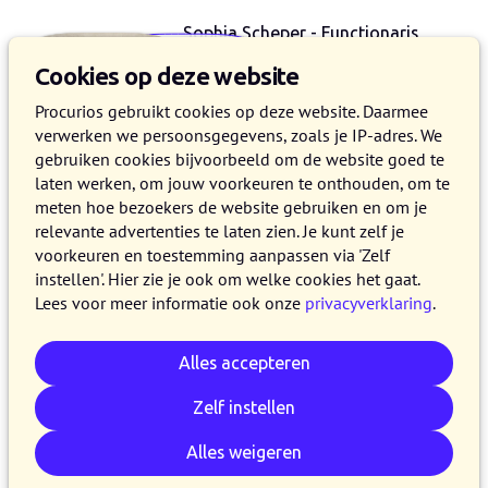
Sophia Scheper - Functionaris
Gegevensbescherming
Cookies op deze website
+ 31 (0)88 - 006 9616
Procurios gebruikt cookies op deze website. Daarmee
Standaard bereikbaar: tijdens kantooruren
verwerken we persoonsgegevens, zoals je IP-adres. We
op maandag, dinsdag, donderdag of
gebruiken cookies bijvoorbeeld om de website goed te
vrijdag. Bij (het vermoeden van) een
laten werken, om jouw voorkeuren te onthouden, om te
datalek: ook 's avonds en op vrije dagen.
meten hoe bezoekers de website gebruiken en om je
relevante advertenties te laten zien. Je kunt zelf je
voorkeuren en toestemming aanpassen via 'Zelf
instellen'. Hier zie je ook om welke cookies het gaat.
Lees voor meer informatie ook onze
privacyverklaring
.
Laat mij jou (terug)bellen
Voornaam
Alles accepteren
Zelf instellen
Achternaam
*
Alles weigeren