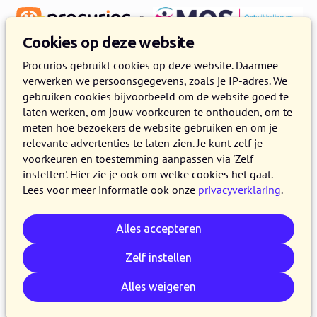
&
Cookies op deze website
Procurios gebruikt cookies op deze website. Daarmee
verwerken we persoonsgegevens, zoals je IP-adres. We
Ontvang het magazine gratis in
gebruiken cookies bijvoorbeeld om de website goed te
je mail
laten werken, om jouw voorkeuren te onthouden, om te
meten hoe bezoekers de website gebruiken en om je
Begin direct met lezen in het magazine
relevante advertenties te laten zien. Je kunt zelf je
voorkeuren en toestemming aanpassen via 'Zelf
'Grenzeloos verbinden' en leer hoe online
instellen'. Hier zie je ook om welke cookies het gaat.
communities mensen samenbrengen
Lees voor meer informatie ook onze
privacyverklaring
.
Met verhalen van onder meer:
Alles accepteren
Zelf instellen
Alles weigeren