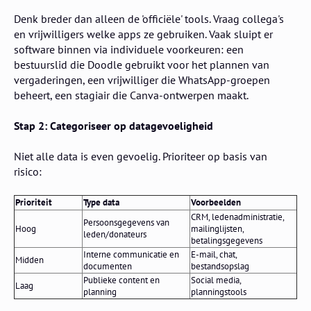
Denk breder dan alleen de 'officiële' tools. Vraag collega's
en vrijwilligers welke apps ze gebruiken. Vaak sluipt er
software binnen via individuele voorkeuren: een
bestuurslid die Doodle gebruikt voor het plannen van
vergaderingen, een vrijwilliger die WhatsApp-groepen
beheert, een stagiair die Canva-ontwerpen maakt.
Stap 2: Categoriseer op datagevoeligheid
Niet alle data is even gevoelig. Prioriteer op basis van
risico:
Prioriteit
Type data
Voorbeelden
CRM, ledenadministratie,
Persoonsgegevens van
Hoog
mailinglijsten,
leden/donateurs
betalingsgegevens
Interne communicatie en
E-mail, chat,
Midden
documenten
bestandsopslag
Publieke content en
Social media,
Laag
planning
planningstools