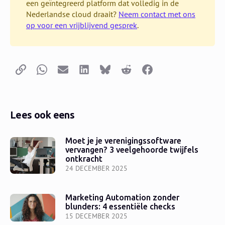
een geïntegreerd platform dat volledig in de
Nederlandse cloud draait?
Neem contact met ons
op voor een vrijblijvend gesprek
.
Kopieer link
Whatsapp
E-mail
LinkedIn
Bluesky
Reddit
Facebook
Lees ook eens
Moet je je verenigingssoftware
vervangen? 3 veelgehoorde twijfels
ontkracht
24 DECEMBER 2025
Marketing Automation zonder
blunders: 4 essentiële checks
15 DECEMBER 2025