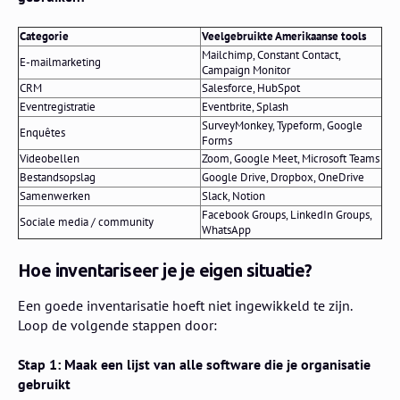
Categorie
Veelgebruikte Amerikaanse tools
Mailchimp, Constant Contact,
E-mailmarketing
Campaign Monitor
CRM
Salesforce, HubSpot
Eventregistratie
Eventbrite, Splash
SurveyMonkey, Typeform, Google
Enquêtes
Forms
Videobellen
Zoom, Google Meet, Microsoft Teams
Bestandsopslag
Google Drive, Dropbox, OneDrive
Samenwerken
Slack, Notion
Facebook Groups, LinkedIn Groups,
Sociale media / community
WhatsApp
Hoe inventariseer je je eigen situatie?
Een goede inventarisatie hoeft niet ingewikkeld te zijn.
Loop de volgende stappen door:
Stap 1: Maak een lijst van alle software die je organisatie
gebruikt