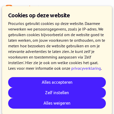
Menu
Kennisbank
Cookies op deze website
CRM & data
Procurios gebruikt cookies op deze website. Daarmee
verwerken we persoonsgegevens, zoals je IP-adres. We
De verborgen Amerikaanse
gebruiken cookies bijvoorbeeld om de website goed te
software in jouw organisatie
laten werken, om jouw voorkeuren te onthouden, om te
meten hoe bezoekers de website gebruiken en om je
relevante advertenties te laten zien. Je kunt zelf je
23 JANUARI 2026
PROCURIOS
3 MINUTEN LEZEN
voorkeuren en toestemming aanpassen via 'Zelf
Veel organisaties weten niet waar hun leden-
instellen'. Hier zie je ook om welke cookies het gaat.
Lees voor meer informatie ook onze
privacyverklaring
.
en donateurdata allemaal staat. Tijd voor een
eerlijke inventarisatie van je
Alles accepteren
softwarelandschap.
Zelf instellen
Kopieer link
Whatsapp
E-mail
LinkedIn
Bluesky
Reddit
Facebook
Alles weigeren