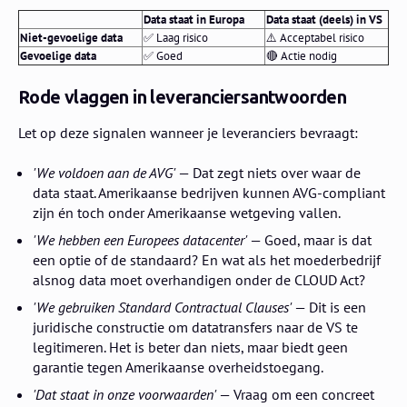
Data staat in Europa
Data staat (deels) in VS
Niet-gevoelige data
✅ Laag risico
⚠️ Acceptabel risico
Gevoelige data
✅ Goed
🔴 Actie nodig
Rode vlaggen in leveranciersantwoorden
Let op deze signalen wanneer je leveranciers bevraagt:
'We voldoen aan de AVG'
— Dat zegt niets over waar de
data staat. Amerikaanse bedrijven kunnen AVG-compliant
zijn én toch onder Amerikaanse wetgeving vallen.
'We hebben een Europees datacenter'
— Goed, maar is dat
een optie of de standaard? En wat als het moederbedrijf
alsnog data moet overhandigen onder de CLOUD Act?
'We gebruiken Standard Contractual Clauses'
— Dit is een
juridische constructie om datatransfers naar de VS te
legitimeren. Het is beter dan niets, maar biedt geen
garantie tegen Amerikaanse overheidstoegang.
'Dat staat in onze voorwaarden'
— Vraag om een concreet