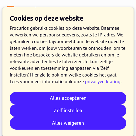
Menu
Kennisbank
Cookies op deze website
Procurios gebruikt cookies op deze website. Daarmee
verwerken we persoonsgegevens, zoals je IP-adres. We
gebruiken cookies bijvoorbeeld om de website goed te
laten werken, om jouw voorkeuren te onthouden, om te
meten hoe bezoekers de website gebruiken en om je
relevante advertenties te laten zien. Je kunt zelf je
voorkeuren en toestemming aanpassen via 'Zelf
instellen'. Hier zie je ook om welke cookies het gaat.
Lees voor meer informatie ook onze
privacyverklaring
.
Klanten
Klantverhalen
Alles accepteren
Ledenverenigingen
Zelf instellen
Stichtingen en goede doelen
Alles weigeren
Patiëntenvereniging
Federaties