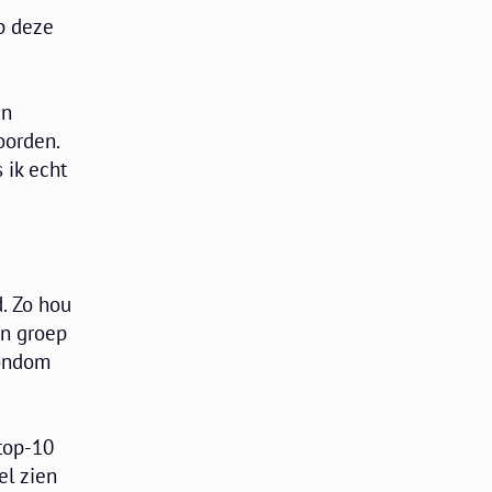
p deze
an
oorden.
 ik echt
. Zo hou
en groep
rondom
 top-10
el zien