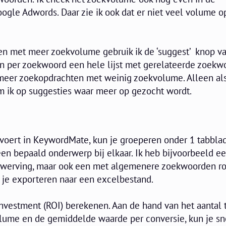
gle Adwords. Daar zie ik ook dat er niet veel volume o
n met meer zoekvolume gebruik ik de ‘suggest’ knop v
an per zoekwoord een hele lijst met gerelateerde zoekw
meer zoekopdrachten met weinig zoekvolume. Alleen als
m ik op suggesties waar meer op gezocht wordt.
voert in KeywordMate, kun je groeperen onder 1 tabblad
en bepaald onderwerp bij elkaar. Ik heb bijvoorbeeld e
nwerving, maar ook een met algemenere zoekwoorden 
 je exporteren naar een excelbestand.
investment (ROI) berekenen. Aan de hand van het aantal
ume en de gemiddelde waarde per conversie, kun je sn