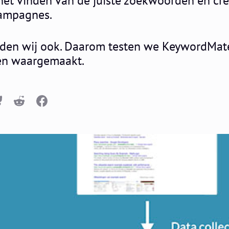
het vinden van de juiste zoekwoorden en cre
campagnes.
nden wij ook. Daarom testen we KeywordMate 
den waargemaakt.
n
luesky
Reddit
Facebook