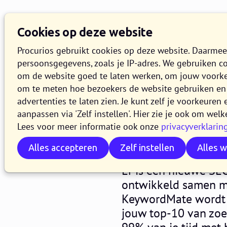
Kennisbank
Overzi
Cookies op deze website
Zoeken
Procurios gebruikt cookies op deze website. Daarme
persoonsgegevens, zoals je IP-adres. We gebruiken c
om de website goed te laten werken, om jouw voork
KeywordMa
om te meten hoe bezoekers de website gebruiken en 
advertenties te laten zien. Je kunt zelf je voorkeure
aanpassen via 'Zelf instellen'. Hier zie je ook om welk
zoekwoord
Lees voor meer informatie ook onze
privacyverklarin
Alles accepteren
Zelf instellen
Alles 
13 JUNI 2016
FIEKE VAN BUSS
Er is een nieuwe SE
ontwikkeld samen me
KeywordMate wordt e
jouw top-10 van zoek