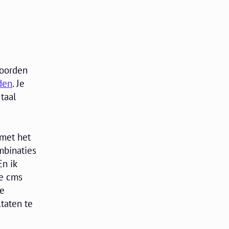
woorden
den
. Je
 taal
 met het
mbinaties
En ik
de cms
de
taten te