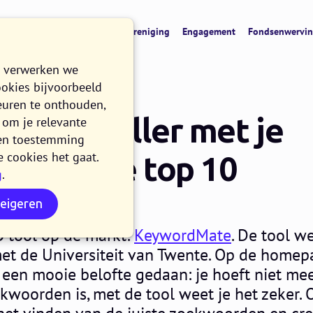
cht
CRM & data
Digitale vereniging
Engagement
Fondsenwervi
e verwerken we
ookies bijvoorbeeld
euren te onthouden,
te: sneller met je
om je relevante
n en toestemming
e cookies het gaat.
en in de top 10
g
.
weigeren
EL
3 MINUTEN LEZEN
O tool op de markt:
KeywordMate
. De tool we
t de Universiteit van Twente. Op de homep
en mooie belofte gedaan: je hoeft niet me
woorden is, met de tool weet je het zeker. O