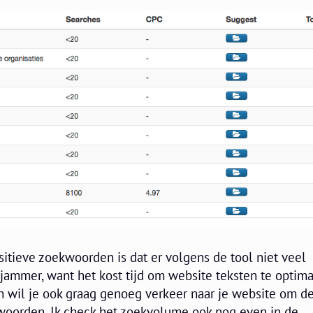
itieve zoekwoorden is dat er volgens de tool niet veel
 jammer, want het kost tijd om website teksten te optima
 wil je ook graag genoeg verkeer naar je website om d
ntwoorden. Ik check het zoekvolume ook nog even in de