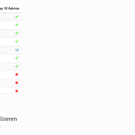
liseren
e