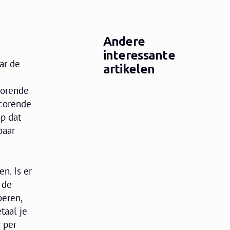
Andere
interessante
ar de
artikelen
corende
scorende
op dat
paar
en. Is er
 de
beren,
taal je
 per