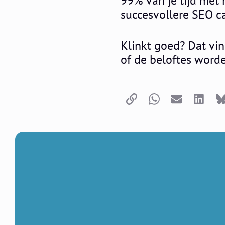
99% van je tijd met 
succesvollere SEO 
Klinkt goed? Dat vi
of de beloftes wor
Kopieer link
Whatsapp
E-mail
LinkedI
B