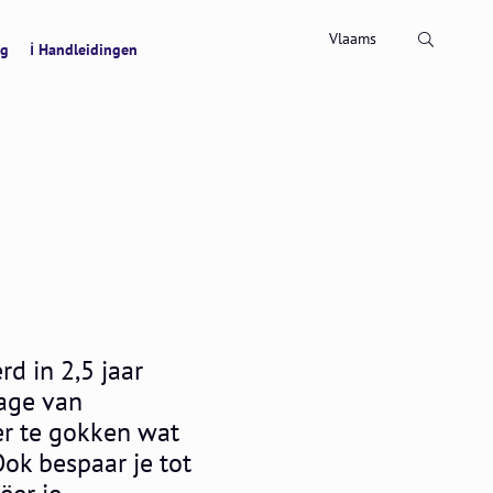
Zoeken
Vlaams
ng
ℹ Handleidingen
rd in 2,5 jaar
age van
er te gokken wat
ok bespaar je tot