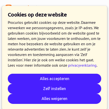
Menu
Kennisbank
Cookies op deze website
Digitale vereniging
Procurios gebruikt cookies op deze website. Daarmee
verwerken we persoonsgegevens, zoals je IP-adres. We
Hoe bereik ik nieuwe leden (2/3)
gebruiken cookies bijvoorbeeld om de website goed te
laten werken, om jouw voorkeuren te onthouden, om te
13 AUGUSTUS 2018
JOAN LUFTING
5 MINUTEN LEZEN
meten hoe bezoekers de website gebruiken en om je
relevante advertenties te laten zien. Je kunt zelf je
In deze blog sequence van ‘Hoe bereik ik
voorkeuren en toestemming aanpassen via 'Zelf
nieuwe leden’ neem ik je mee in de
instellen'. Hier zie je ook om welke cookies het gaat.
verschillende manieren van hoe nieuwe leden
Lees voor meer informatie ook onze
privacyverklaring
.
te bereiken. In dit tweede deel leg ik uit hoe je
op een slimme manier een digitale nieuwsbrief
Alles accepteren
kan inzetten.
Zelf instellen
Alles weigeren
Kopieer link
Whatsapp
E-mail
LinkedIn
Bluesky
Reddit
Facebook