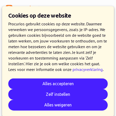
Menu
Kennisbank
Cookies op deze website
Digitale vereniging
Procurios gebruikt cookies op deze website. Daarmee
verwerken we persoonsgegevens, zoals je IP-adres. We
5 tips om je ledenaantal op peil
gebruiken cookies bijvoorbeeld om de website goed te
te houden
laten werken, om jouw voorkeuren te onthouden, om te
meten hoe bezoekers de website gebruiken en om je
relevante advertenties te laten zien. Je kunt zelf je
13 OKTOBER 2021
PROCURIOS
9 MINUTEN LEZEN
voorkeuren en toestemming aanpassen via 'Zelf
Het is soms koffiedik kijken hoe je je
instellen'. Hier zie je ook om welke cookies het gaat.
Lees voor meer informatie ook onze
privacyverklaring
.
ledenaantal op peil moet houden. Vaak is
sprake van een mismatch tussen wat de
Alles accepteren
vereniging uitdraagt en waar leden behoefte
aan hebben. Met deze 5 tips blijf je in contact
Zelf instellen
met je leden en bouw je aan een strategie voor
Alles weigeren
ledenbehoud!