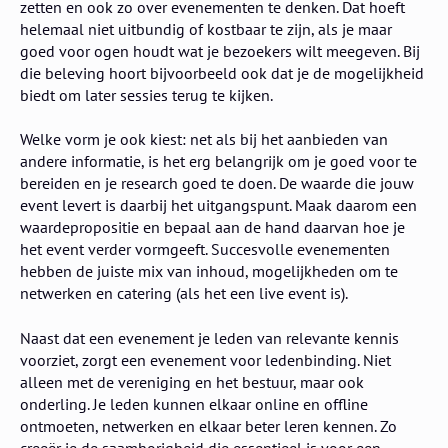
zetten en ook zo over evenementen te denken. Dat hoeft
helemaal niet uitbundig of kostbaar te zijn, als je maar
goed voor ogen houdt wat je bezoekers wilt meegeven. Bij
die beleving hoort bijvoorbeeld ook dat je de mogelijkheid
biedt om later sessies terug te kijken.
Welke vorm je ook kiest: net als bij het aanbieden van
andere informatie, is het erg belangrijk om je goed voor te
bereiden en je research goed te doen. De waarde die jouw
event levert is daarbij het uitgangspunt. Maak daarom een
waardepropositie en bepaal aan de hand daarvan hoe je
het event verder vormgeeft. Succesvolle evenementen
hebben de juiste mix van inhoud, mogelijkheden om te
netwerken en catering (als het een live event is).
Naast dat een evenement je leden van relevante kennis
voorziet, zorgt een evenement voor ledenbinding. Niet
alleen met de vereniging en het bestuur, maar ook
onderling. Je leden kunnen elkaar online en offline
ontmoeten, netwerken en elkaar beter leren kennen. Zo
creeër je de saamhorigheid die essentieel is voor een