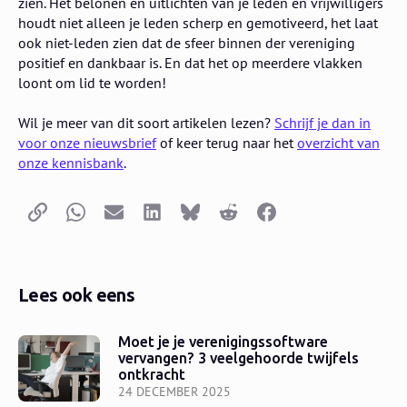
zien.
​Het belonen en uitlichten van je leden en vrijwilligers
houdt niet alleen je leden scherp en gemotiveerd, het laat
ook niet-leden zien dat de sfeer binnen der vereniging
positief en dankbaar is. En dat het op meerdere vlakken
loont om lid te worden!
Wil je meer van dit soort artikelen lezen?
Schrijf je dan in
voor onze nieuwsbrief
of keer terug naar het
overzicht van
onze kennisbank
.
Kopieer link
Whatsapp
E-mail
LinkedIn
Bluesky
Reddit
Facebook
Lees ook eens
Moet je je verenigingssoftware
vervangen? 3 veelgehoorde twijfels
ontkracht
24 DECEMBER 2025