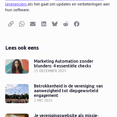
leveranciers
als het gaat om updates en verbeteringen aan
hun software.
Kopieer link
Whatsapp
E-mail
LinkedIn
Bluesky
Reddit
Facebook
Lees ook eens
Marketing Automation zonder
blunders: 4 essentiële checks
15 DECEMBER 2025
Betrokkenheid in de vereniging: van
aanwezigheid tot diepgeworteld
engagement
2 MEI 2025
Je verenigingswebsite als missie-