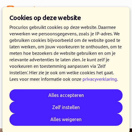
Menu
Kennisbank
Cookies op deze website
Engagement
Procurios gebruikt cookies op deze website. Daarmee
verwerken we persoonsgegevens, zoals je IP-adres. We
Waar(de) voor je geld. Over
gebruiken cookies bijvoorbeeld om de website goed te
software ontwikkelen en wat je
laten werken, om jouw voorkeuren te onthouden, om te
meten hoe bezoekers de website gebruiken en om je
daar voor betaalt
relevante advertenties te laten zien. Je kunt zelf je
voorkeuren en toestemming aanpassen via 'Zelf
10 NOVEMBER 2021
JOS JELIER
5 MINUTEN LEZEN
instellen'. Hier zie je ook om welke cookies het gaat.
Lees voor meer informatie ook onze
privacyverklaring
.
Software kopen is investeren. Maar hoe schat je
wat je koopt op waarde?
Alles accepteren
Zelf instellen
Kopieer link
Whatsapp
E-mail
LinkedIn
Bluesky
Reddit
Facebook
Alles weigeren