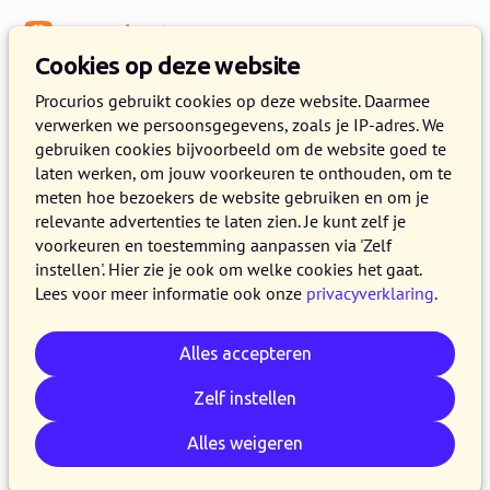
Menu
Kennisbank
Cookies op deze website
Engagement
Procurios gebruikt cookies op deze website. Daarmee
verwerken we persoonsgegevens, zoals je IP-adres. We
Zo breng je je ledenreis in kaart
gebruiken cookies bijvoorbeeld om de website goed te
laten werken, om jouw voorkeuren te onthouden, om te
29 MEI 2024
PROCURIOS
4 MINUTEN LEZEN
meten hoe bezoekers de website gebruiken en om je
relevante advertenties te laten zien. Je kunt zelf je
Door inzicht te krijgen in de ervaring die leden
voorkeuren en toestemming aanpassen via 'Zelf
hebben met jouw vereniging, kun je beter
instellen'. Hier zie je ook om welke cookies het gaat.
inspelen op hun behoeften en verwachtingen.
Lees voor meer informatie ook onze
privacyverklaring
.
Dat versterkt uiteindelijk de betrokkenheid en
loyaliteit van leden. Maar hoe breng je die
Alles accepteren
ervaring nou precies in kaart?
Zelf instellen
Alles weigeren
Kopieer link
Whatsapp
E-mail
LinkedIn
Bluesky
Reddit
Facebook