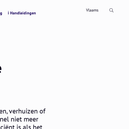
Zoeken
Vlaams
ng
ℹ Handleidingen
e
en, verhuizen of
nel niet meer
ciënt is als het