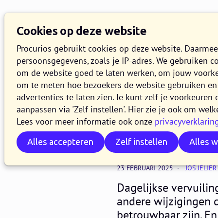
Kennisbank
Overzi
Cookies op deze website
Zoeken
Procurios gebruikt cookies op deze website. Daarme
persoonsgegevens, zoals je IP-adres. We gebruiken c
om de website goed te laten werken, om jouw voork
om te meten hoe bezoekers de website gebruiken en 
CRM & data
advertenties te laten zien. Je kunt zelf je voorkeure
Je huis is
aanpassen via 'Zelf instellen'. Hier zie je ook om welk
Lees voor meer informatie ook onze
privacyverklarin
verenigin
Alles accepteren
Zelf instellen
Alles 
23 FEBRUARI 2025
JOS JELIER
Dagelijkse vervuilin
andere wijzigingen d
betrouwbaar zijn. En 