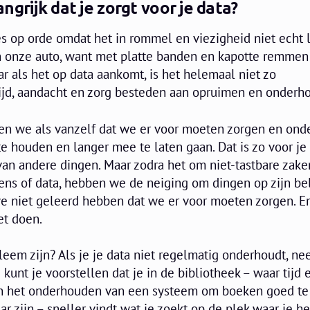
grijk dat je zorgt voor je data?
s op orde omdat het in rommel en viezigheid niet echt 
 onze auto, want met platte banden en kapotte remmen
ar als het op data aankomt, is het helemaal niet zo
ijd, aandacht en zorg besteden aan opruimen en onderh
pen we als vanzelf dat we er voor moeten zorgen en on
te houden en langer mee te laten gaan. Dat is zo voor je
l van andere dingen. Maar zodra het om niet-tastbare zake
ens of data, hebben we de neiging om dingen op zijn be
we niet geleerd hebben dat we er voor moeten zorgen. E
et doen.
eem zijn? Als je je data niet regelmatig onderhoudt, ne
e kunt je voorstellen dat je in de bibliotheek – waar tijd 
in het onderhouden van een systeem om boeken goed te
r zijn – sneller vindt wat je zoekt op de plek waar je he