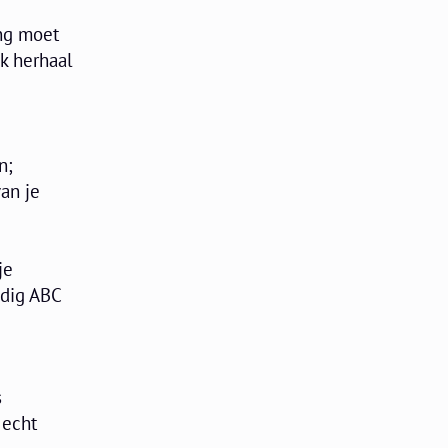
ang moet
ik herhaal
n;
van je
je
udig ABC
s
 echt