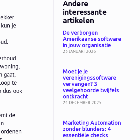
Andere
interessante
lekker
artikelen
 kun je
De verborgen
Amerikaanse software
oud.
in jouw organisatie
23 JANUARI 2026
derhoud
 woning,
Moet je je
n gaat,
verenigingssoftware
loop te
vervangen? 3
n dus ook
veelgehoorde twijfels
ontkracht
24 DECEMBER 2025
emt de
Marketing Automation
en
zonder blunders: 4
 ordenen
essentiële checks
t