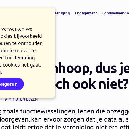
cht
CRM & data
Digitale vereniging
Engagement
Fondsenwervi
e verwerken we
ookies bijvoorbeeld
euren te onthouden,
om je relevante
n en toestemming
 geen puinhoop, dus j
e cookies het gaat.
g
.
gsdata toch ook niet?
weigeren
9 MINUTEN LEZEN
g zoals functiewisselingen, leden die opzegg
oorgeven, kan ervoor zorgen dat je data al s
dat leidt ertoe dat je vereniging niet erg effi