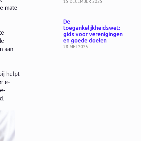
15 DECEMBER 2025
de mate
De
toegankelijkheidswet:
te
gids voor verenigingen
de
en goede doelen
28 MEI 2025
en aan
ij helpt
er e-
 e-
d.