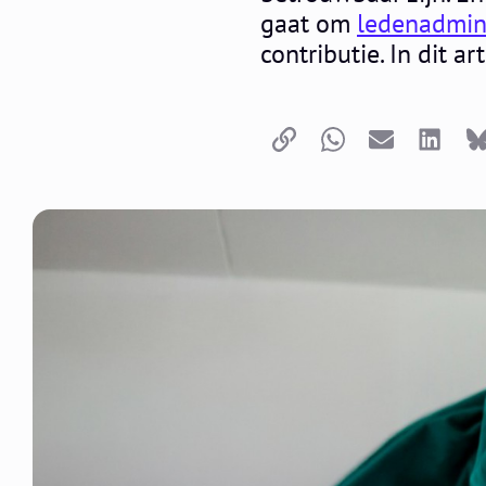
gaat om
ledenadmini
contributie. In dit a
Kopieer link
Whatsapp
E-mail
LinkedI
B