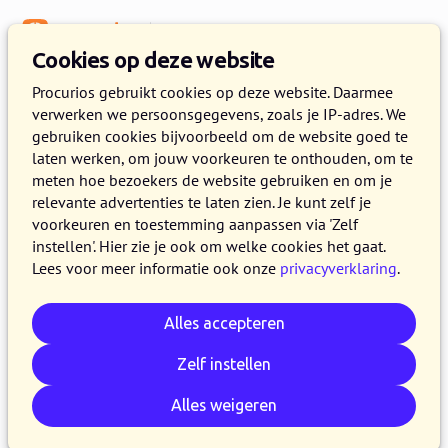
Menu
Kennisbank
Cookies op deze website
CRM & data
Procurios gebruikt cookies op deze website. Daarmee
verwerken we persoonsgegevens, zoals je IP-adres. We
Waar moet de
gebruiken cookies bijvoorbeeld om de website goed te
ledenadministratie van
laten werken, om jouw voorkeuren te onthouden, om te
meten hoe bezoekers de website gebruiken en om je
verenigingen aan voldoen?
relevante advertenties te laten zien. Je kunt zelf je
voorkeuren en toestemming aanpassen via 'Zelf
26 FEBRUARI 2025
PROCURIOS
7 MINUTEN LEZEN
instellen'. Hier zie je ook om welke cookies het gaat.
Lees voor meer informatie ook onze
privacyverklaring
.
Zonder een manier om je ledenbestand
overzichtelijk vast te leggen is een vereniging
Alles accepteren
als een auto zonder wielen. Toch is het idee van
een
ledenadministratie
zo vanzelfsprekend dat
Zelf instellen
we er te weinig bij stilstaan waaraan die moet
Alles weigeren
voldoen. Hoe zorg je dat je je
ledenadministratie overzichtelijk houdt en er