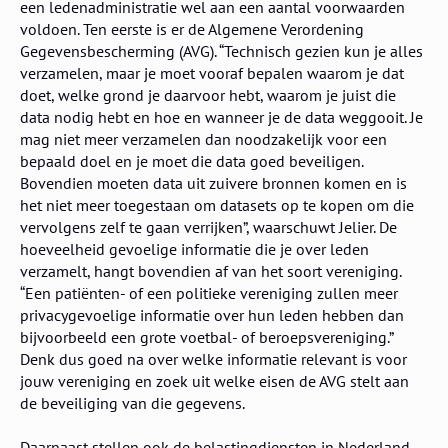
een ledenadministratie wel aan een aantal voorwaarden
voldoen. Ten eerste is er de Algemene Verordening
Gegevensbescherming (AVG). “Technisch gezien kun je alles
verzamelen, maar je moet vooraf bepalen waarom je dat
doet, welke grond je daarvoor hebt, waarom je juist die
data nodig hebt en hoe en wanneer je de data weggooit. Je
mag niet meer verzamelen dan noodzakelijk voor een
bepaald doel en je moet die data goed beveiligen.
Bovendien moeten data uit zuivere bronnen komen en is
het niet meer toegestaan om datasets op te kopen om die
vervolgens zelf te gaan verrijken”, waarschuwt Jelier. De
hoeveelheid gevoelige informatie die je over leden
verzamelt, hangt bovendien af van het soort vereniging.
“Een patiënten- of een politieke vereniging zullen meer
privacygevoelige informatie over hun leden hebben dan
bijvoorbeeld een grote voetbal- of beroepsvereniging.”
Denk dus goed na over welke informatie relevant is voor
jouw vereniging en zoek uit welke eisen de AVG stelt aan
de beveiliging van die gegevens.
Daarnaast stellen ook de belastingdiensten in Nederland