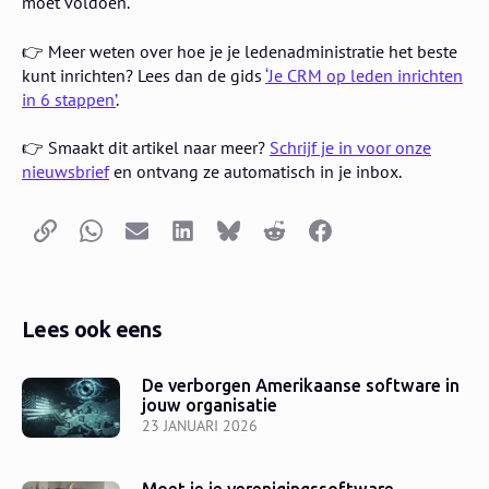
moet voldoen.
👉 Meer weten over hoe je je ledenadministratie het beste
kunt inrichten? Lees dan de gids
‘Je CRM op leden inrichten
in 6 stappen’
.
👉 Smaakt dit artikel naar meer?
Schrijf je in voor onze
nieuwsbrief
en ontvang ze automatisch in je inbox.
Kopieer link
Whatsapp
E-mail
LinkedIn
Bluesky
Reddit
Facebook
Lees ook eens
De verborgen Amerikaanse software in
jouw organisatie
23 JANUARI 2026