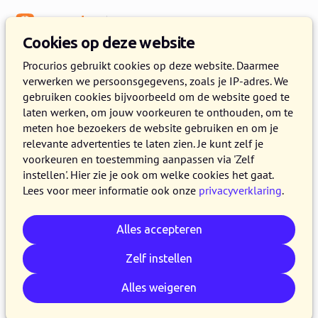
Menu
Kennisbank
Cookies op deze website
Procurios gebruikt cookies op deze website. Daarmee
verwerken we persoonsgegevens, zoals je IP-adres. We
:
WEBLOG
gebruiken cookies bijvoorbeeld om de website goed te
laten werken, om jouw voorkeuren te onthouden, om te
Artikelen door Jan Willem Janse
meten hoe bezoekers de website gebruiken en om je
relevante advertenties te laten zien. Je kunt zelf je
voorkeuren en toestemming aanpassen via 'Zelf
instellen'. Hier zie je ook om welke cookies het gaat.
Lees voor meer informatie ook onze
privacyverklaring
.
Alles accepteren
Zelf instellen
Alles weigeren