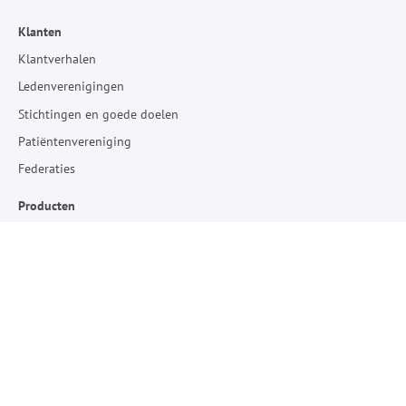
Klanten
Klantverhalen
Ledenverenigingen
Stichtingen en goede doelen
Patiëntenvereniging
Federaties
Producten
Alle producten
Prijzen
Releases
Ondersteuning
Documentatie (Helpcenter)
Kennisbank