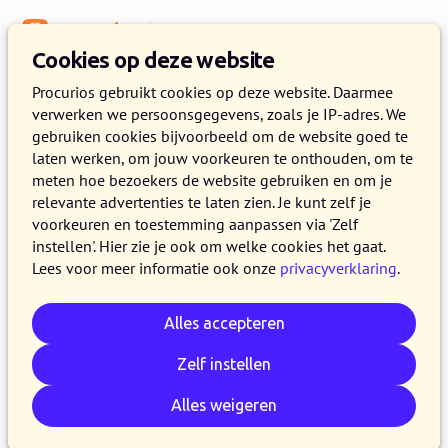
Menu
Kennisbank
Cookies op deze website
Procurios gebruikt cookies op deze website. Daarmee
verwerken we persoonsgegevens, zoals je IP-adres. We
:
WEBLOG
gebruiken cookies bijvoorbeeld om de website goed te
laten werken, om jouw voorkeuren te onthouden, om te
Artikelen over Workshop
meten hoe bezoekers de website gebruiken en om je
relevante advertenties te laten zien. Je kunt zelf je
voorkeuren en toestemming aanpassen via 'Zelf
instellen'. Hier zie je ook om welke cookies het gaat.
Lees voor meer informatie ook onze
privacyverklaring
.
Alles accepteren
Zelf instellen
Alles weigeren