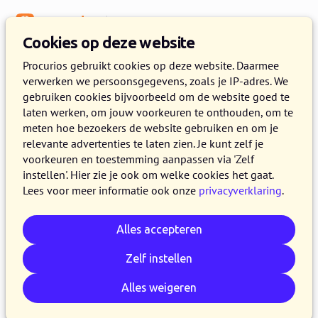
Menu
Kennisbank
Cookies op deze website
Procurios gebruikt cookies op deze website. Daarmee
verwerken we persoonsgegevens, zoals je IP-adres. We
:
WEBLOG
gebruiken cookies bijvoorbeeld om de website goed te
laten werken, om jouw voorkeuren te onthouden, om te
Artikelen over developer
meten hoe bezoekers de website gebruiken en om je
relevante advertenties te laten zien. Je kunt zelf je
voorkeuren en toestemming aanpassen via 'Zelf
instellen'. Hier zie je ook om welke cookies het gaat.
Lees voor meer informatie ook onze
privacyverklaring
.
Alles accepteren
Zelf instellen
Alles weigeren