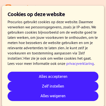
Menu
Kennisbank
Cookies op deze website
Procurios gebruikt cookies op deze website. Daarmee
verwerken we persoonsgegevens, zoals je IP-adres. We
GRATIS DOWNLOAD
gebruiken cookies bijvoorbeeld om de website goed te
laten werken, om jouw voorkeuren te onthouden, om te
In zes stappen naar een online
meten hoe bezoekers de website gebruiken en om je
relevante advertenties te laten zien. Je kunt zelf je
community voor jouw
voorkeuren en toestemming aanpassen via 'Zelf
vereniging
instellen'. Hier zie je ook om welke cookies het gaat.
Lees voor meer informatie ook onze
privacyverklaring
.
Je hebt besloten een online community te
starten voor je achterban. Waar begin je, hoe
Alles accepteren
zorg je voor overzicht en hoe borg je
Zelf instellen
draagvlak? In dit stappenplan krijg je antwoord
op deze en andere vragen.
Alles weigeren