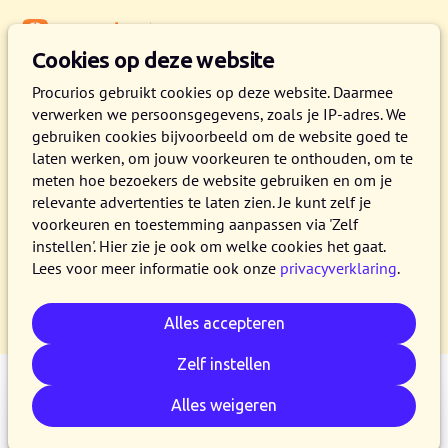
Menu
Kennisbank
Cookies op deze website
Procurios gebruikt cookies op deze website. Daarmee
verwerken we persoonsgegevens, zoals je IP-adres. We
Bibliotheek
gebruiken cookies bijvoorbeeld om de website goed te
laten werken, om jouw voorkeuren te onthouden, om te
meten hoe bezoekers de website gebruiken en om je
🤔Wil je de diepte in?
relevante advertenties te laten zien. Je kunt zelf je
💡 Lees onze handige gidsen, checklists en
voorkeuren en toestemming aanpassen via 'Zelf
andere content.
instellen'. Hier zie je ook om welke cookies het gaat.
🎉Gratis en écht voor niks. Sharing is caring!
Lees voor meer informatie ook onze
privacyverklaring
.
Alles accepteren
Zelf instellen
Alles weigeren