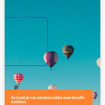
Zo maak je van donateursdata waardevolle
inzichten