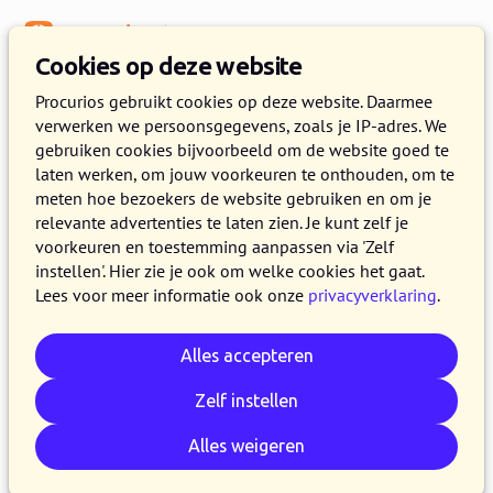
Menu
Kennisbank
Cookies op deze website
Fondsenwerving
Procurios gebruikt cookies op deze website. Daarmee
verwerken we persoonsgegevens, zoals je IP-adres. We
Engagement met je donateurs
gebruiken cookies bijvoorbeeld om de website goed te
laten werken, om jouw voorkeuren te onthouden, om te
22 OKTOBER 2018
KEVIN VAN DEN ESHOF
2 MINUTEN
meten hoe bezoekers de website gebruiken en om je
LEZEN
relevante advertenties te laten zien. Je kunt zelf je
voorkeuren en toestemming aanpassen via 'Zelf
Alles uit je donateurs halen is niet altijd
instellen'. Hier zie je ook om welke cookies het gaat.
makkelijk en vanzelfsprekend, maar waarom
Lees voor meer informatie ook onze
privacyverklaring
.
niet? Ken jij je donateurs en heb jij al een echte
band opgebouwd? Het creëren van een band
Alles accepteren
kan er namelijk wel voor zorgen dat een
Zelf instellen
donateur meer geeft of zich langer aan je wil
binden. Maar hoe krijg je zo’n band? Oftewel
Alles weigeren
hoe creëer je die engagement met de