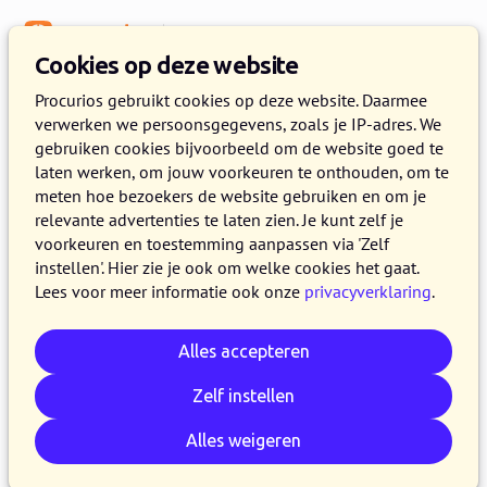
Menu
Kennisbank
Cookies op deze website
Fondsenwerving
Procurios gebruikt cookies op deze website. Daarmee
verwerken we persoonsgegevens, zoals je IP-adres. We
5 musthaves voor succesvolle
gebruiken cookies bijvoorbeeld om de website goed te
storytelling door
laten werken, om jouw voorkeuren te onthouden, om te
meten hoe bezoekers de website gebruiken en om je
fondsenwervers
relevante advertenties te laten zien. Je kunt zelf je
voorkeuren en toestemming aanpassen via 'Zelf
5 NOVEMBER 2018
JOS JELIER
5 MINUTEN LEZEN
instellen'. Hier zie je ook om welke cookies het gaat.
Lees voor meer informatie ook onze
privacyverklaring
.
Als
fondsenwervende
organisatie moet je
vandaag de dag oppassen hoe en wat je
Alles accepteren
communiceert. Als je niet oppast dan werkt een
oproep om te doneren juist averechts. Daarom
Zelf instellen
is het belangrijk om niet zomaar te roepen dat
Alles weigeren
jouw organisatie geld nodig heeft, maar om te
laten zien wáárom dat geld nodig is. In deze