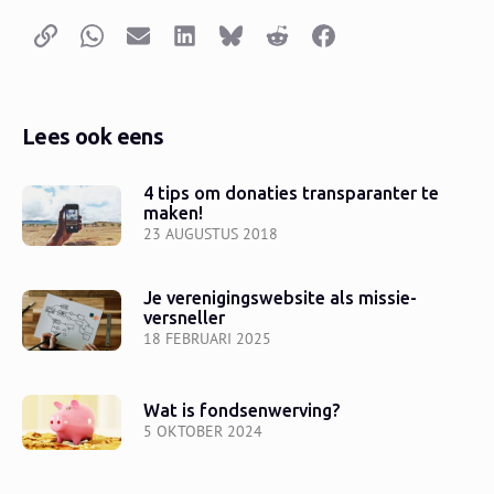
Kopieer link
Whatsapp
E-mail
LinkedIn
Bluesky
Reddit
Facebook
Lees ook eens
4 tips om donaties transparanter te
maken!
23 AUGUSTUS 2018
Je verenigingswebsite als missie-
versneller
18 FEBRUARI 2025
Wat is fondsenwerving?
5 OKTOBER 2024