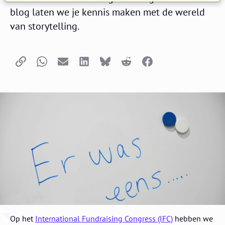
blog laten we je kennis maken met de wereld
van storytelling.
Kopieer link
Whatsapp
E-mail
LinkedIn
Bluesky
Reddit
Facebook
Op het
International Fundraising Congress (IFC)
hebben we