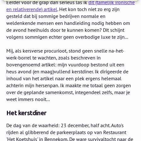
Eerder voor de grap dan serieus las ik
dit (tamelijk ironische
en relativerende) artikel
. Het kon toch niet zo erg zijn
gesteld dat bij sommige bedrijven normale en
weldenkende mensen een handleiding nodig hebben om
de avond heelhuids door te kunnen komen? Dit schijnt
volgens sommigen echter geen overbodige luxe te zijn...
Mij, als kersverse procurioot, stond geen snelle na-het-
werk-borrel te wachten, zoals beschreven in
bovengenoemd artikel: mijn vuurdoop bestond uit een
heus avond (en maag)vullend kerstdiner. Ik dirigeerde de
inhoud van het artikel naar een plek ergens helemaal
achterin mijn hersenpan. Ik maakte me totaal geen zorgen
over de geplande samenkomst, integendeel zelfs, maar je
weet immers nooit...
Het kerstdiner
De dag van de waarheid: 23 december, half acht. Auto's
rijden al glibberend de parkeerplaats op van Restaurant
'Het Koetshuis' in Bennekom. De ware survivaltocht naar de