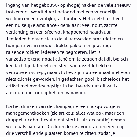
ingang van het gebouw, - op (hoge) hakken de vele sneeuw
trotserend - wordt direct beloond met een vriendelijk
welkom en een vrolijk glas bubbels. Het koetshuis heeft
een huiselijke ambiance - denk aan: veel hout, zachte
verlichting en een sfeervol knapperend haardvuur.
Temidden hiervan staan de al aanwezige procurioten en
hun partners in mooie strakke pakken en prachtige
ruisende rokken iedereen te begroeten. Het is
vanzelfsprekend nogal cliché om te zeggen dat dit typisch
kerstachtige tafereel een sfeer van gezelligheid en
vertrouwen schept, maar clichés zijn nou eenmaal niet voor
niets clichés geworden. In gedachten gooi ik achteloos het
artikel met overlevingstips in het haardvuur: dit zal ik
absoluut niet nodig hebben vanavond.
Na het drinken van de champagne (een no-go volgens
managementboeken (zie artikel): alles wat ook maar een
druppel alcohol bevat dient slechts als decoratie) nemen
we plaats aan tafel. Gedurende de avond zal iedereen op
drie verschillende plaatsen komen te zitten, zodat je