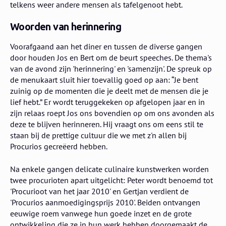
telkens weer andere mensen als tafelgenoot hebt.
Woorden van herinnering
Voorafgaand aan het diner en tussen de diverse gangen
door houden Jos en Bert om de beurt speeches. De thema's
van de avond zijn 'herinnering' en 'samenzijn'. De spreuk op
de menukaart sluit hier toevallig goed op aan: “Je bent
zuinig op de momenten die je deelt met de mensen die je
lief hebt.” Er wordt teruggekeken op afgelopen jaar en in
zijn relaas roept Jos ons bovendien op om ons avonden als
deze te blijven herinneren. Hij vraagt ons om eens stil te
staan bij de prettige cultuur die we met z'n allen bij
Procurios gecreëerd hebben.
Na enkele gangen delicate culinaire kunstwerken worden
twee procurioten apart uitgelicht: Peter wordt benoemd tot
'Procurioot van het jaar 2010' en Gertjan verdient de
'Procurios aanmoedigingsprijs 2010'. Beiden ontvangen
eeuwige roem vanwege hun goede inzet en de grote
ontwikkeling die ze in hun werk hebben doorgemaakt de