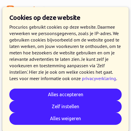
Menu
Kennisbank
Cookies op deze website
Kerstklokken in Het Koetshuis
Procurios gebruikt cookies op deze website. Daarmee
verwerken we persoonsgegevens, zoals je IP-adres. We
4 JANUARI 2011
MARIANNE TIMMER
3 MINUTEN LEZEN
gebruiken cookies bijvoorbeeld om de website goed te
laten werken, om jouw voorkeuren te onthouden, om te
Onlangs stond er in de weekendbijlage van het
meten hoe bezoekers de website gebruiken en om je
NRC Handelsblad een lijst met tips en trucs
relevante advertenties te laten zien. Je kunt zelf je
voor het 'overleven' van de
voorkeuren en toestemming aanpassen via 'Zelf
instellen'. Hier zie je ook om welke cookies het gaat.
kerst/nieuwjaarsborrel op je werk.
Lees voor meer informatie ook onze
privacyverklaring
.
Alles accepteren
Kopieer link
Whatsapp
E-mail
LinkedIn
Bluesky
Reddit
Facebook
Zelf instellen
Alles weigeren
Help?