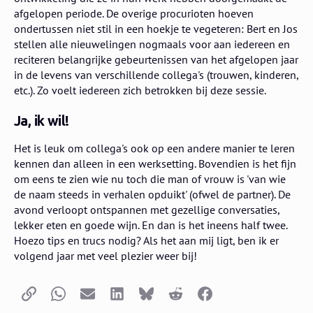
afgelopen periode. De overige procurioten hoeven
ondertussen niet stil in een hoekje te vegeteren: Bert en Jos
stellen alle nieuwelingen nogmaals voor aan iedereen en
reciteren belangrijke gebeurtenissen van het afgelopen jaar
in de levens van verschillende collega's (trouwen, kinderen,
etc.). Zo voelt iedereen zich betrokken bij deze sessie.
Ja, ik wil!
Het is leuk om collega's ook op een andere manier te leren
kennen dan alleen in een werksetting. Bovendien is het fijn
om eens te zien wie nu toch die man of vrouw is 'van wie
de naam steeds in verhalen opduikt' (ofwel de partner). De
avond verloopt ontspannen met gezellige conversaties,
lekker eten en goede wijn. En dan is het ineens half twee.
Hoezo tips en trucs nodig? Als het aan mij ligt, ben ik er
volgend jaar met veel plezier weer bij!
Kopieer link
Whatsapp
E-mail
LinkedIn
Bluesky
Reddit
Facebook