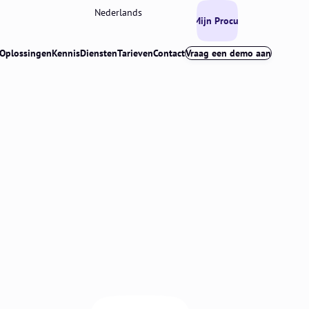
Nederlands
Mijn Procurios
Oplossingen
Kennis
Diensten
Tarieven
Contact
Vraag een demo aan