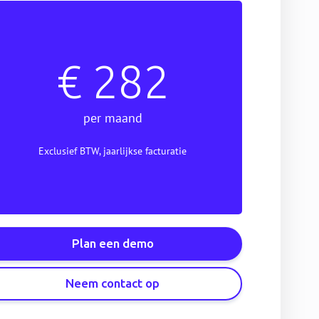
€ 282
per maand
Exclusief BTW, jaarlijkse facturatie
Plan een demo
Neem contact op