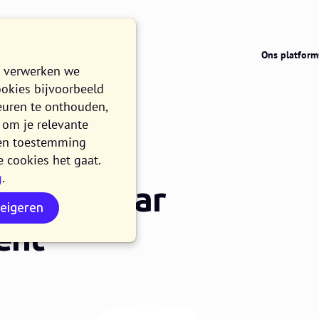
Ons platform
e verwerken we
ookies bijvoorbeeld
euren te onthouden,
om je relevante
n en toestemming
e cookies het gaat.
g
.
stment naar
weigeren
ent