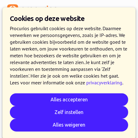
Menu
Cookies op deze website
Procurios gebruikt cookies op deze website. Daarmee
verwerken we persoonsgegevens, zoals je IP-adres. We
Browser en e-mailondersteuning
gebruiken cookies bijvoorbeeld om de website goed te
Als je werkt met het Procurios Platform, dan moet je
laten werken, om jouw voorkeuren te onthouden, om te
browser aan bepaalde vereisten voldoen. Zo moet je
meten hoe bezoekers de website gebruiken en om je
bijvoorbeeld altijd de nieuwste of voorlaatste versie van
relevante advertenties te laten zien. Je kunt zelf je
een browser gebruiken zodat je browser veilig is. Dat geldt
voorkeuren en toestemming aanpassen via 'Zelf
ook voor e-mailprogramma's die wij ondersteunen.
instellen'. Hier zie je ook om welke cookies het gaat.
Lees voor meer informatie ook onze
privacyverklaring
.
Op deze pagina lees je welke browsers we ondersteunen
en op welke apparaten we dat doen. Ook vind je op deze
Alles accepteren
pagina een overzicht van de e-mailprogramma's die wij
ondersteunen.
Zelf instellen
Alles weigeren