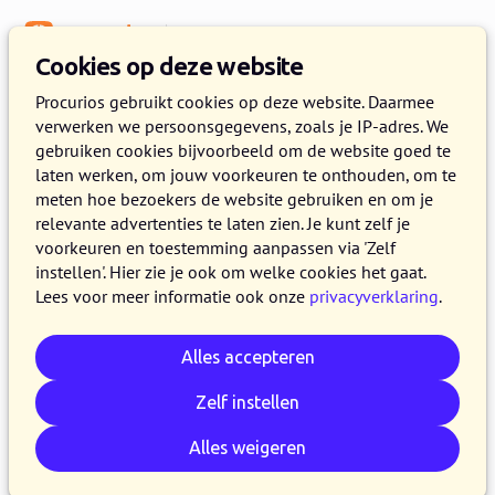
Menu
Kennisbank
Cookies op deze website
Fondsenwerving
Procurios gebruikt cookies op deze website. Daarmee
verwerken we persoonsgegevens, zoals je IP-adres. We
Dag van de Filantropie 2017
gebruiken cookies bijvoorbeeld om de website goed te
laten werken, om jouw voorkeuren te onthouden, om te
2 MEI 2017
MARLIES VRINGER
4 MINUTEN LEZEN
meten hoe bezoekers de website gebruiken en om je
relevante advertenties te laten zien. Je kunt zelf je
Op donderdag 20 april vond de Dag van de
voorkeuren en toestemming aanpassen via 'Zelf
Filantropie plaats bij de VU in Amsterdam.
instellen'. Hier zie je ook om welke cookies het gaat.
Procurios was aanwezig bij het feestelijke
Lees voor meer informatie ook onze
privacyverklaring
.
podiumprogramma. De jubileumeditie (20 jaar)
van Nederlands grootste en oudste
Alles accepteren
geefonderzoek: “Geven in Nederland”. In dit
Zelf instellen
blog een korte samenvatting van de
belangrijkste en opvallendste zaken.
Alles weigeren