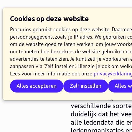
Kennisbank
Overzich
Cookies op deze website
Zoeken
Procurios gebruikt cookies op deze website. Daarme
persoonsgegevens, zoals je IP-adres. We gebruiken c
om de website goed te laten werken, om jouw voork
om te meten hoe bezoekers de website gebruiken en 
Digitale vereniging
advertenties te laten zien. Je kunt zelf je voorkeure
Ontdek o
aanpassen via 'Zelf instellen'. Hier zie je ook om welk
Lees voor meer informatie ook onze
privacyverklarin
7 MEI 2018
JOAN LUFTING
Alles accepteren
Zelf instellen
Alles 
Voor ledenorganisati
verschillende soorte
duidelijk dat het ve
alle ledendata die e
ledenorganisaties en