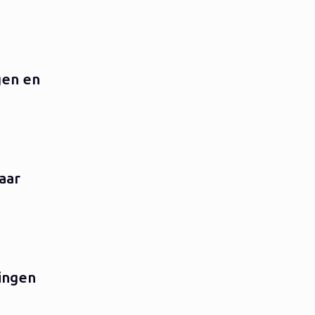
gen en
aar
ingen