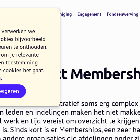
t
CRM & data
Digitale vereniging
Engagement
Fondsenwerving
e verwerken we
ookies bijvoorbeeld
euren te onthouden,
om je relevante
n en toestemming
ns product Membersh
e cookies het gaat.
g
.
2 MINUTEN LEZEN
weigeren
es kan het administratief soms erg complex z
n leden en indelingen maken het niet makkeli
el werk en tijd vereist om overzicht te krijg
r is. Sinds kort is er Memberships, een zeer 
 andere organisaties die afdelingen onder z