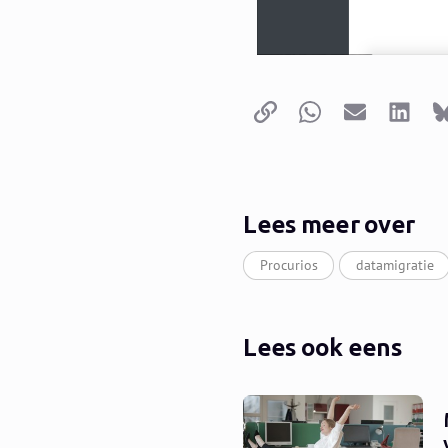
Kopieer link
Whatsapp
E-mail
LinkedI
Lees meer over
Procurios
datamigratie
Lees ook eens