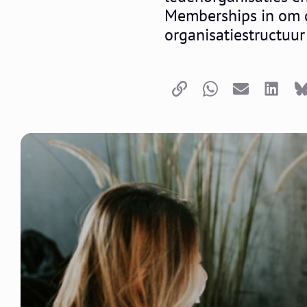
Memberships in om d
organisatiestructuu
Kopieer link
Whatsapp
E-mail
LinkedI
B