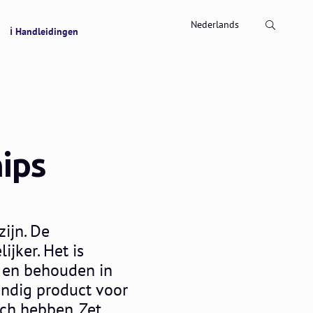
Zoeken
Nederlands
ℹ Handleidingen
ips
ijn. De
jker. Het is
en en behouden in
handig product voor
ich hebben. Zet