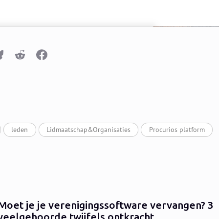
n
Bluesky
Reddit
Facebook
leden
Lidmaatschap&Organisaties
Procurios platform
Moet je je verenigingssoftware vervangen? 3
veelgehoorde twijfels ontkracht