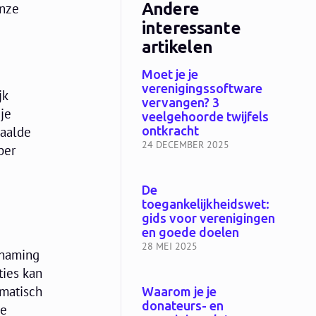
Andere
onze
interessante
artikelen
Moet je je
verenigingssoftware
jk
vervangen? 3
 je
veelgehoorde twijfels
paalde
ontkracht
24 DECEMBER 2025
per
De
toegankelijkheidswet:
gids voor verenigingen
en goede doelen
28 MEI 2025
enaming
ties kan
omatisch
Waarom je je
donateurs- en
ge