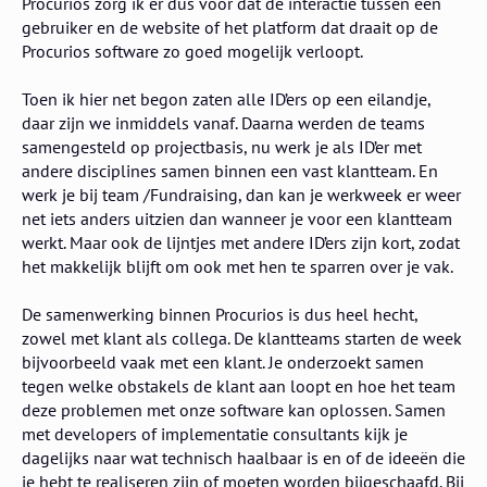
Procurios zorg ik er dus voor dat de interactie tussen een
gebruiker en de website of het platform dat draait op de
Procurios software zo goed mogelijk verloopt.
Toen ik hier net begon zaten alle ID’ers op een eilandje,
daar zijn we inmiddels vanaf. Daarna werden de teams
samengesteld op projectbasis, nu werk je als ID’er met
andere disciplines samen binnen een vast klantteam. En
werk je bij team /Fundraising, dan kan je werkweek er weer
net iets anders uitzien dan wanneer je voor een klantteam
werkt. Maar ook de lijntjes met andere ID’ers zijn kort, zodat
het makkelijk blijft om ook met hen te sparren over je vak.
De samenwerking binnen Procurios is dus heel hecht,
zowel met klant als collega. De klantteams starten de week
bijvoorbeeld vaak met een klant. Je onderzoekt samen
tegen welke obstakels de klant aan loopt en hoe het team
deze problemen met onze software kan oplossen. Samen
met developers of implementatie consultants kijk je
dagelijks naar wat technisch haalbaar is en of de ideeën die
je hebt te realiseren zijn of moeten worden bijgeschaafd. Bij