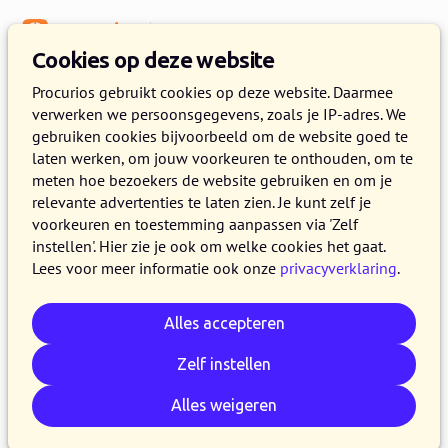
Menu
Kennisbank
Cookies op deze website
Samenwerken met klant, collega
Procurios gebruikt cookies op deze website. Daarmee
en technologie: werken als
verwerken we persoonsgegevens, zoals je IP-adres. We
gebruiken cookies bijvoorbeeld om de website goed te
interaction designer bij
laten werken, om jouw voorkeuren te onthouden, om te
Procurios
meten hoe bezoekers de website gebruiken en om je
relevante advertenties te laten zien. Je kunt zelf je
voorkeuren en toestemming aanpassen via 'Zelf
27 AUGUSTUS 2019
KARS KREMERS
3 MINUTEN LEZEN
instellen'. Hier zie je ook om welke cookies het gaat.
Procurios blijft altijd in ontwikkeling en ook als
Lees voor meer informatie ook onze
privacyverklaring
.
interaction designer (ID’er) maak je daar veel
van mee. Kars werkt inmiddels zo’n 9 jaar bij ons
Alles accepteren
en is ondertussen een echte senior binnen zijn
Zelf instellen
vak. Wat dat vak eigenlijk inhoudt? Lees de blog
en nu je hier toch bent: bekijk direct even de
Alles weigeren
vacature onderaan de pagina!