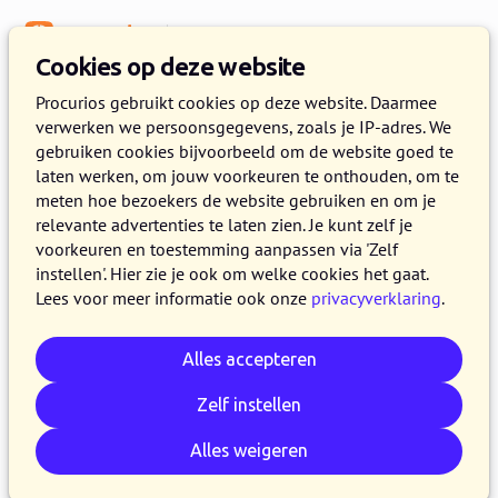
Menu
Kennisbank
Cookies op deze website
Digitale vereniging
Procurios gebruikt cookies op deze website. Daarmee
verwerken we persoonsgegevens, zoals je IP-adres. We
Dat overkomt mij niet?
gebruiken cookies bijvoorbeeld om de website goed te
Datalekken en je vereniging
laten werken, om jouw voorkeuren te onthouden, om te
meten hoe bezoekers de website gebruiken en om je
relevante advertenties te laten zien. Je kunt zelf je
1 FEBRUARI 2022
NIELS DE GROOT
3 MINUTEN LEZEN
voorkeuren en toestemming aanpassen via 'Zelf
Datalekken komen steeds vaker voor en ook
instellen'. Hier zie je ook om welke cookies het gaat.
Lees voor meer informatie ook onze
privacyverklaring
.
verenigingen zijn daar kwetsbaar voor. Hoe
voorkom je het lekken van privacygevoelige
Alles accepteren
data van je leden?
Zelf instellen
Kopieer link
Whatsapp
E-mail
LinkedIn
Bluesky
Reddit
Facebook
Alles weigeren