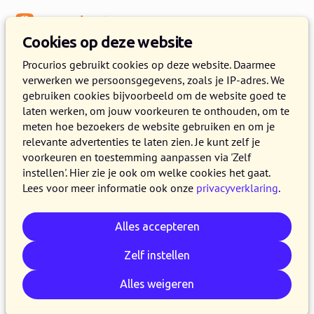
Menu
Kennisbank
Cookies op deze website
Procurios gebruikt cookies op deze website. Daarmee
verwerken we persoonsgegevens, zoals je IP-adres. We
:
WEBLOG
gebruiken cookies bijvoorbeeld om de website goed te
laten werken, om jouw voorkeuren te onthouden, om te
Artikelen door Joop Lammerts
meten hoe bezoekers de website gebruiken en om je
relevante advertenties te laten zien. Je kunt zelf je
voorkeuren en toestemming aanpassen via 'Zelf
instellen'. Hier zie je ook om welke cookies het gaat.
Lees voor meer informatie ook onze
privacyverklaring
.
Alles accepteren
Zelf instellen
Alles weigeren