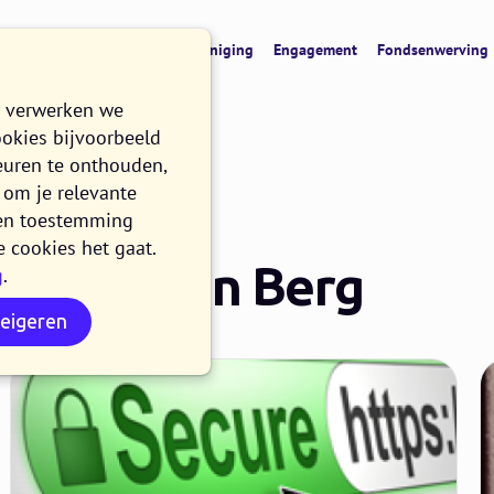
t
CRM & data
Digitale vereniging
Engagement
Fondsenwerving
e verwerken we
ookies bijvoorbeeld
euren te onthouden,
om je relevante
n en toestemming
e cookies het gaat.
ier van den Berg
g
.
weigeren