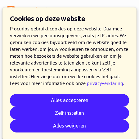
Menu
Kennisbank
Cookies op deze website
Procurios gebruikt cookies op deze website. Daarmee
verwerken we persoonsgegevens, zoals je IP-adres. We
:
WEBLOG
gebruiken cookies bijvoorbeeld om de website goed te
laten werken, om jouw voorkeuren te onthouden, om te
Artikelen over Insights
meten hoe bezoekers de website gebruiken en om je
relevante advertenties te laten zien. Je kunt zelf je
voorkeuren en toestemming aanpassen via 'Zelf
instellen'. Hier zie je ook om welke cookies het gaat.
Lees voor meer informatie ook onze
privacyverklaring
.
Alles accepteren
Zelf instellen
Alles weigeren