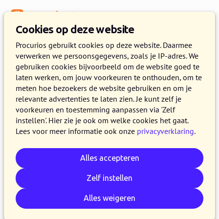
Menu
Kennisbank
Cookies op deze website
Procurios gebruikt cookies op deze website. Daarmee
verwerken we persoonsgegevens, zoals je IP-adres. We
:
WEBLOG
gebruiken cookies bijvoorbeeld om de website goed te
laten werken, om jouw voorkeuren te onthouden, om te
Artikelen over automatiseren
meten hoe bezoekers de website gebruiken en om je
relevante advertenties te laten zien. Je kunt zelf je
voorkeuren en toestemming aanpassen via 'Zelf
instellen'. Hier zie je ook om welke cookies het gaat.
Lees voor meer informatie ook onze
privacyverklaring
.
Alles accepteren
Zelf instellen
Alles weigeren