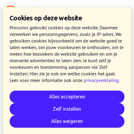
Menu
Kennisbank
Cookies op deze website
Procurios gebruikt cookies op deze website. Daarmee
verwerken we persoonsgegevens, zoals je IP-adres. We
:
WEBLOG
gebruiken cookies bijvoorbeeld om de website goed te
laten werken, om jouw voorkeuren te onthouden, om te
Artikelen over platform
meten hoe bezoekers de website gebruiken en om je
relevante advertenties te laten zien. Je kunt zelf je
voorkeuren en toestemming aanpassen via 'Zelf
instellen'. Hier zie je ook om welke cookies het gaat.
Lees voor meer informatie ook onze
privacyverklaring
.
Alles accepteren
Zelf instellen
Alles weigeren