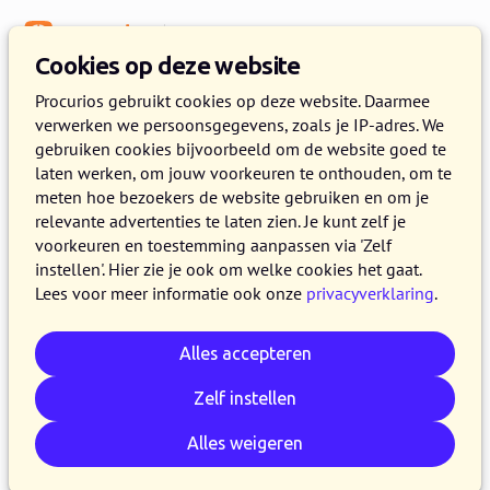
Menu
Kennisbank
Cookies op deze website
Procurios gebruikt cookies op deze website. Daarmee
verwerken we persoonsgegevens, zoals je IP-adres. We
:
WEBLOG
gebruiken cookies bijvoorbeeld om de website goed te
laten werken, om jouw voorkeuren te onthouden, om te
Artikelen over software
meten hoe bezoekers de website gebruiken en om je
relevante advertenties te laten zien. Je kunt zelf je
voorkeuren en toestemming aanpassen via 'Zelf
instellen'. Hier zie je ook om welke cookies het gaat.
Lees voor meer informatie ook onze
privacyverklaring
.
Alles accepteren
Zelf instellen
Alles weigeren